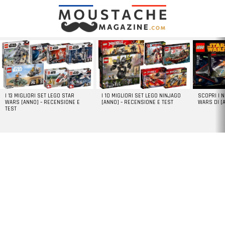
LATEST
STORIES
I 13 MIGLIORI SET LEGO STAR
I 10 MIGLIORI SET LEGO NINJAGO
SCOPRI I 
WARS [ANNO] – RECENSIONE E
[ANNO] – RECENSIONE E TEST
WARS DI [
TEST