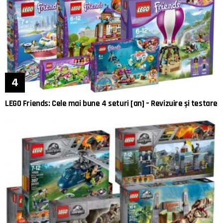
LEGO Friends: Cele mai bune 4 seturi [an] – Revizuire și testare