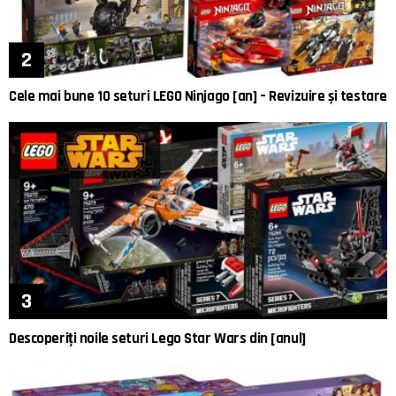
Cele mai bune 10 seturi LEGO Ninjago [an] – Revizuire și testare
Descoperiți noile seturi Lego Star Wars din [anul]