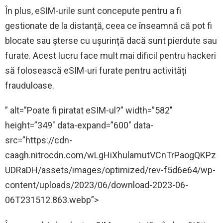
În plus, eSIM-urile sunt concepute pentru a fi
gestionate de la distanță, ceea ce înseamnă că pot fi
blocate sau șterse cu ușurință dacă sunt pierdute sau
furate. Acest lucru face mult mai dificil pentru hackeri
să folosească eSIM-uri furate pentru activități
frauduloase.
” alt=”Poate fi piratat eSIM-ul?” width=”582″
height=”349″ data-expand=”600″ data-
src=”https://cdn-
caagh.nitrocdn.com/wLgHiXhulamutVCnTrPaogQKPz
UDRaDH/assets/images/optimized/rev-f5d6e64/wp-
content/uploads/2023/06/download-2023-06-
06T231512.863.webp”>