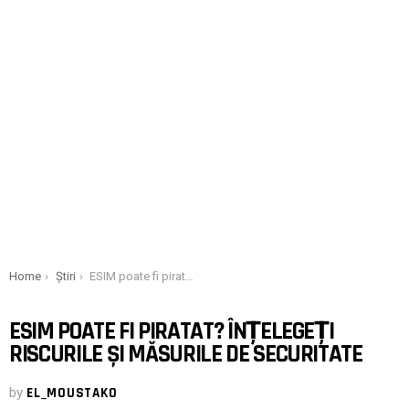
You are here:
Home
Știri
ESIM poate fi piratat? Înțelegeți riscurile și măsurile de securitate
ESIM POATE FI PIRATAT? ÎNȚELEGEȚI
RISCURILE ȘI MĂSURILE DE SECURITATE
by
EL_MOUSTAKO