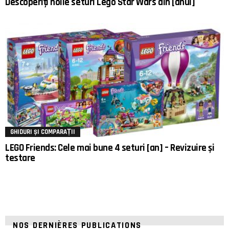
Descoperiți noile seturi Lego Star Wars din [anul]
GHIDURI ȘI COMPARAȚII
LEGO Friends: Cele mai bune 4 seturi [an] – Revizuire și
testare
NOS DERNIÈRES PUBLICATIONS