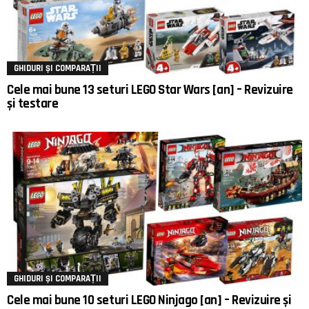
GHIDURI ȘI COMPARAȚII
Cele mai bune 13 seturi LEGO Star Wars [an] – Revizuire
și testare
GHIDURI ȘI COMPARAȚII
Cele mai bune 10 seturi LEGO Ninjago [an] – Revizuire și