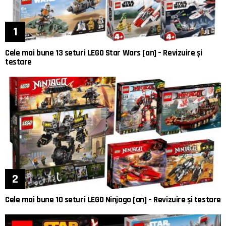
Cele mai bune 13 seturi LEGO Star Wars [an] – Revizuire și
testare
Cele mai bune 10 seturi LEGO Ninjago [an] – Revizuire și testare