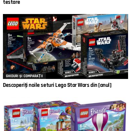
testare
GHIDURI ȘI COMPARAȚII
Descoperiți noile seturi Lego Star Wars din [anul]