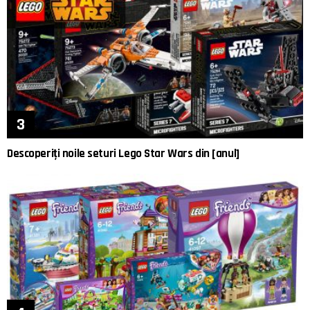
Descoperiți noile seturi Lego Star Wars din [anul]