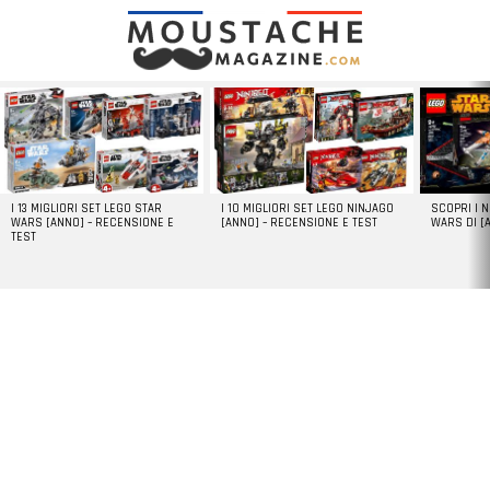
LATEST
STORIES
I 13 MIGLIORI SET LEGO STAR
I 10 MIGLIORI SET LEGO NINJAGO
SCOPRI I 
WARS [ANNO] – RECENSIONE E
[ANNO] – RECENSIONE E TEST
WARS DI [
TEST