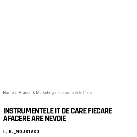
You are here:
Home
Afaceri & Marketing
Instrumentele IT de care fiecare afacere are nevoie
INSTRUMENTELE IT DE CARE FIECARE
AFACERE ARE NEVOIE
by
EL_MOUSTAKO