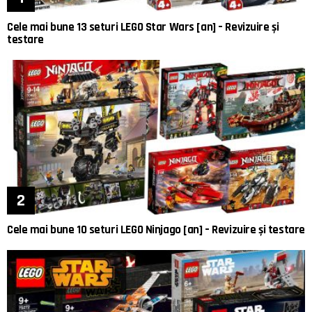
Cele mai bune 13 seturi LEGO Star Wars [an] – Revizuire și
testare
Cele mai bune 10 seturi LEGO Ninjago [an] – Revizuire și testare