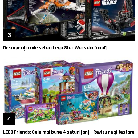
Descoperiți noile seturi Lego Star Wars din [anul]
LEGO Friends: Cele mai bune 4 seturi [an] – Revizuire și testare