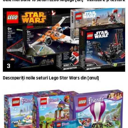
Descoperiți noile seturi Lego Star Wars din [anul]