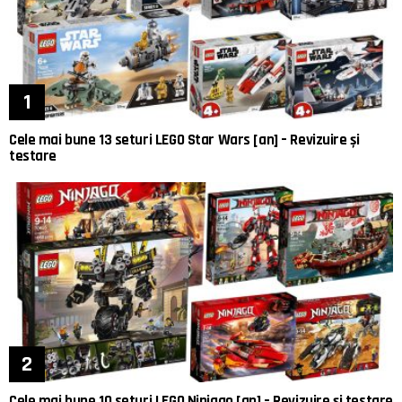
Cele mai bune 13 seturi LEGO Star Wars [an] – Revizuire și
testare
Cele mai bune 10 seturi LEGO Ninjago [an] – Revizuire și testare