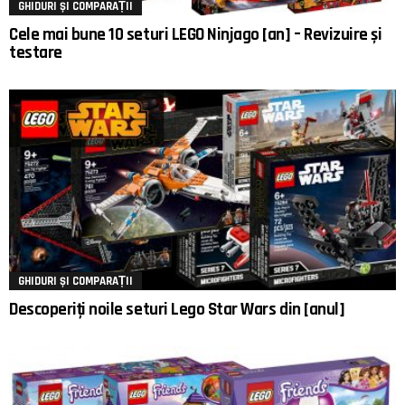
GHIDURI ȘI COMPARAȚII
Cele mai bune 10 seturi LEGO Ninjago [an] – Revizuire și
testare
GHIDURI ȘI COMPARAȚII
Descoperiți noile seturi Lego Star Wars din [anul]