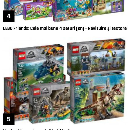
LEGO Friends: Cele mai bune 4 seturi [an] – Revizuire și testare