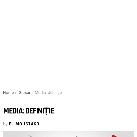
You are here:
Home
Glosar
Media: definiție
MEDIA: DEFINIȚIE
by
EL_MOUSTAKO