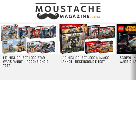
LATEST
STORIES
I 13 MIGLIORI SET LEGO STAR
I 10 MIGLIORI SET LEGO NINJAGO
SCOPRI I 
WARS [ANNO] – RECENSIONE E
[ANNO] – RECENSIONE E TEST
WARS DI [
TEST