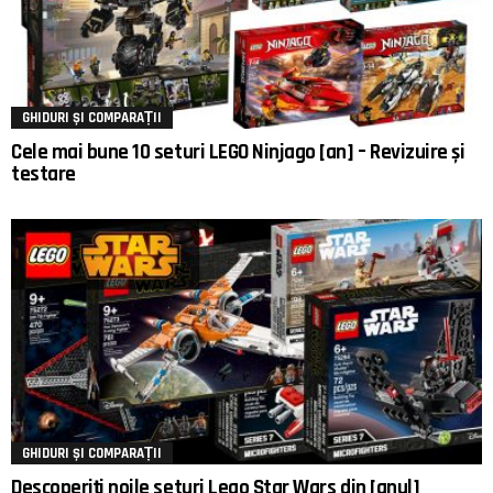
GHIDURI ȘI COMPARAȚII
Cele mai bune 10 seturi LEGO Ninjago [an] – Revizuire și
testare
GHIDURI ȘI COMPARAȚII
Descoperiți noile seturi Lego Star Wars din [anul]