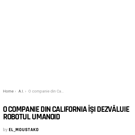
You are here:
Home
A.I.
O companie din California își dezvăluie robotul umanoid
O COMPANIE DIN CALIFORNIA ÎȘI DEZVĂLUIE
ROBOTUL UMANOID
by
EL_MOUSTAKO