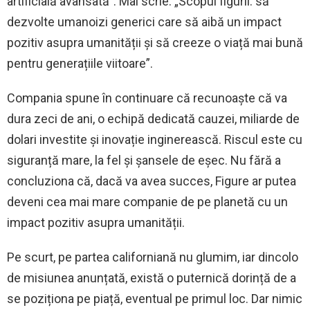
artificială avansată”. Mai scrie: „Scopul figurii: să
dezvolte umanoizi generici care să aibă un impact
pozitiv asupra umanității și să creeze o viață mai bună
pentru generațiile viitoare”.
Compania spune în continuare că recunoaște că va
dura zeci de ani, o echipă dedicată cauzei, miliarde de
dolari investite și inovație inginerească. Riscul este cu
siguranță mare, la fel și șansele de eșec. Nu fără a
concluziona că, dacă va avea succes, Figure ar putea
deveni cea mai mare companie de pe planetă cu un
impact pozitiv asupra umanității.
Pe scurt, pe partea californiană nu glumim, iar dincolo
de misiunea anunțată, există o puternică dorință de a
se poziționa pe piață, eventual pe primul loc. Dar nimic