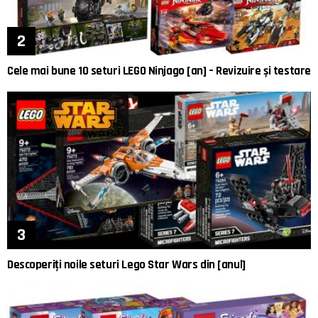
Cele mai bune 10 seturi LEGO Ninjago [an] – Revizuire și testare
Descoperiți noile seturi Lego Star Wars din [anul]