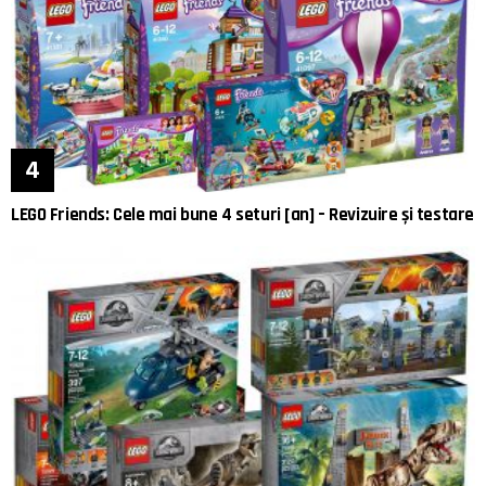
LEGO Friends: Cele mai bune 4 seturi [an] – Revizuire și testare