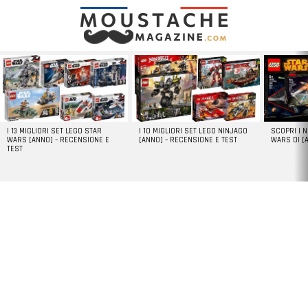
LATEST
STORIES
I 13 MIGLIORI SET LEGO STAR
I 10 MIGLIORI SET LEGO NINJAGO
SCOPRI I 
WARS [ANNO] – RECENSIONE E
[ANNO] – RECENSIONE E TEST
WARS DI [
TEST