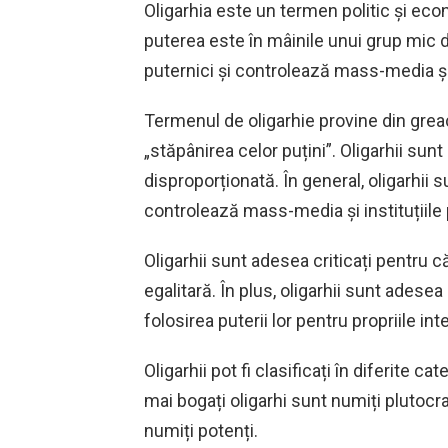
Oligarhia este un termen politic și eco
puterea este în mâinile unui grup mic de
puternici și controlează mass-media și i
Termenul de oligarhie provine din gre
„stăpânirea celor puțini”. Oligarhii sun
disproporționată. În general, oligarhii 
controlează mass-media și instituțiile p
Oligarhii sunt adesea criticați pentru
egalitară. În plus, oligarhii sunt adesea
folosirea puterii lor pentru propriile int
Oligarhii pot fi clasificați în diferite ca
mai bogați oligarhi sunt numiți plutocraț
numiți potenți.