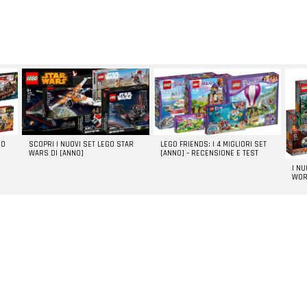
GO
SCOPRI I NUOVI SET LEGO STAR
LEGO FRIENDS: I 4 MIGLIORI SET
WARS DI [ANNO]
[ANNO] – RECENSIONE E TEST
I N
WOR