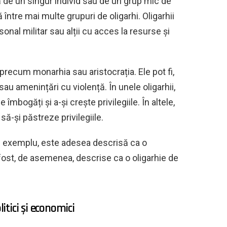
tă de un singur individ sau de un grup mic de
ă între mai multe grupuri de oligarhi. Oligarhii
rsonal militar sau alții cu acces la resurse și
ii precum monarhia sau aristocrația. Ele pot fi,
u amenințări cu violență. În unele oligarhii,
 îmbogăți și a-și crește privilegiile. În altele,
ă-și păstreze privilegiile.
 de exemplu, este adesea descrisă ca o
u fost, de asemenea, descrise ca o oligarhie de
litici și economici