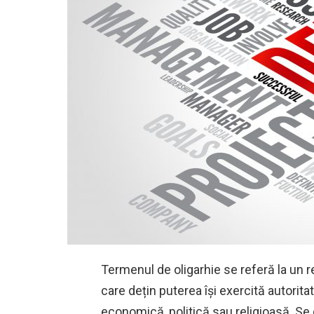
Termenul de oligarhie se referă la un 
care dețin puterea își exercită autoritat
economică, politică sau religioasă. Se