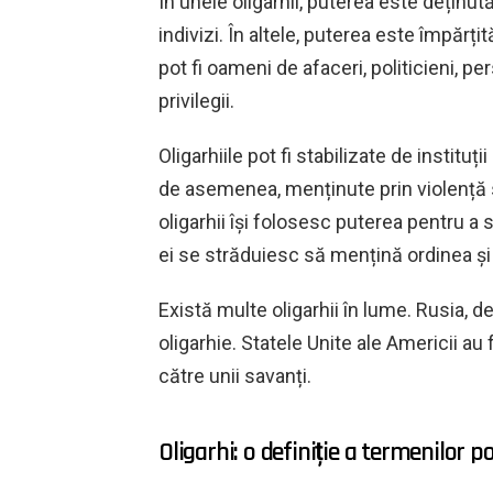
În unele oligarhii, puterea este deținu
indivizi. În altele, puterea este împărțit
pot fi oameni de afaceri, politicieni, pe
privilegii.
Oligarhiile pot fi stabilizate de instituț
de asemenea, menținute prin violență sa
oligarhii își folosesc puterea pentru a se
ei se străduiesc să mențină ordinea și s
Există multe oligarhii în lume. Rusia,
oligarhie. Statele Unite ale Americii a
către unii savanți.
Oligarhi: o definiție a termenilor po