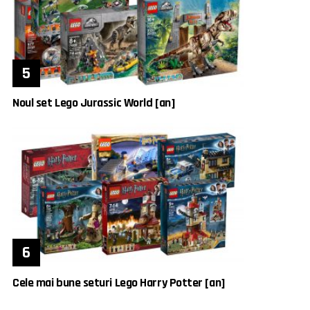
Noul set Lego Jurassic World [an]
Cele mai bune seturi Lego Harry Potter [an]