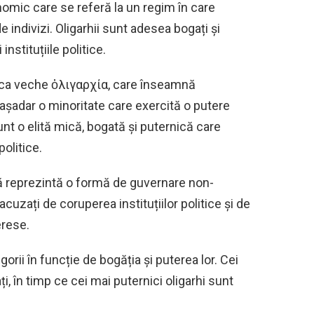
nomic care se referă la un regim în care
 indivizi. Oligarhii sunt adesea bogați și
nstituțiile politice.
aca veche ὀλιγαρχία, care înseamnă
t așadar o minoritate care exercită o putere
sunt o elită mică, bogată și puternică care
olitice.
 că reprezintă o formă de guvernare non-
 acuzați de coruperea instituțiilor politice și de
erese.
tegorii în funcție de bogăția și puterea lor. Cei
i, în timp ce cei mai puternici oligarhi sunt