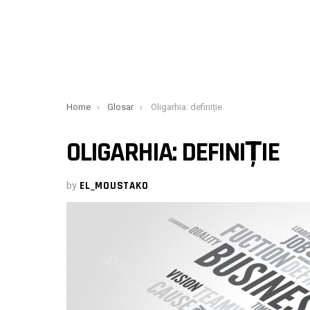
You are here:
Home
Glosar
Oligarhia: definiție
OLIGARHIA: DEFINIȚIE
by
EL_MOUSTAKO