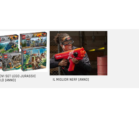
UOVI SET LEGO JURASSIC
IL MIGLIOR NERF [ANNO]
LD [ANNO]