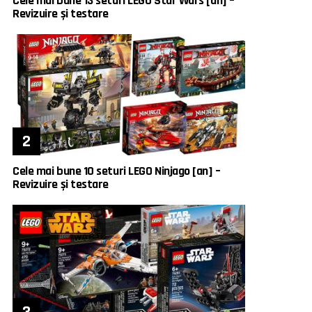
Cele mai bune 13 seturi LEGO Star Wars [an] –
Revizuire și testare
Cele mai bune 10 seturi LEGO Ninjago [an] –
Revizuire și testare