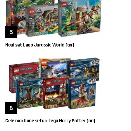
Noul set Lego Jurassic World [an]
Cele mai bune seturi Lego Harry Potter [an]