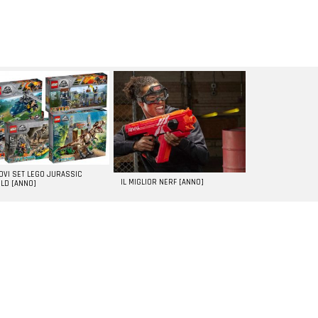
UOVI SET LEGO JURASSIC
IL MIGLIOR NERF [ANNO]
LD [ANNO]