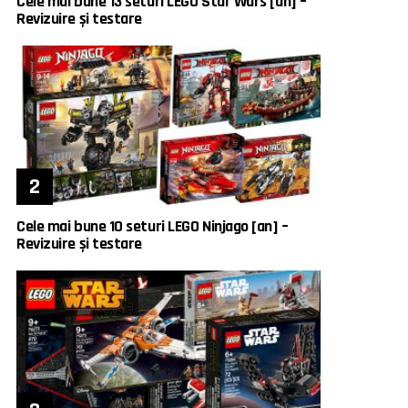
Cele mai bune 13 seturi LEGO Star Wars [an] –
Revizuire și testare
Cele mai bune 10 seturi LEGO Ninjago [an] –
Revizuire și testare