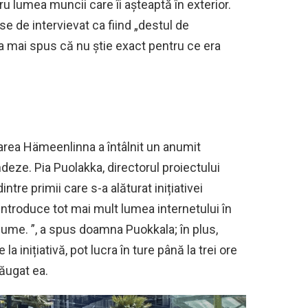
tru lumea muncii care îi așteaptă în exterior.
se de intervievat ca fiind „destul de
ea a mai spus că nu știe exact pentru ce era
oarea Hämeenlinna a întâlnit un anumit
ndeze. Pia Puolakka, directorul proiectului
ntre primii care s-a alăturat inițiativei
ntroduce tot mai mult lumea internetului în
e lume. ”, a spus doamna Puokkala; în plus,
 la inițiativă, pot lucra în ture până la trei ore
adăugat ea.