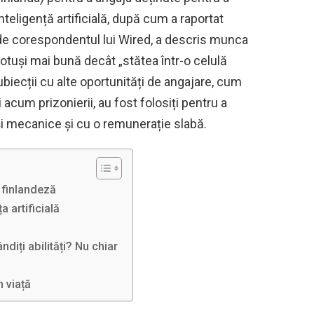
teligență artificială, după cum a raportat
t de corespondentul lui Wired, a descris munca
r totuși mai bună decât „stătea într-o celulă
biecții cu alte oportunități de angajare, cum
și acum prizonierii, au fost folosiți pentru a
 și mecanice și cu o remunerație slabă.
 finlandeză
a artificială
diți abilități? Nu chiar
n viață