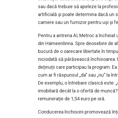
sau dacă trebuie să apeleze la profesi
artificială și poate determina dacă un s
camere sau un furnizor pentru uși și fe
Pentru a antrena AI, Metroc a încheiat 
din Hämeenlinna. Spre deosebire de alt
bucură de o oarecare libertate în timpul 
niciodată să părăsească închisoarea. U
deținuții care participau la program. E
cum ar fi răspunsul „da” sau „nu” la în
De exemplu, o întrebare clasică este: „
imobiliară decât la o ofertă de muncă?
remunerație de 1,54 euro pe oră.
Conducerea închisorii promovează înț