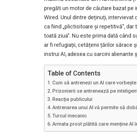
pregăti un motor de căutare bazat pe in
Wired. Unul dintre deținuți, intervieva
ca fiind „plictisitoare și repetitivă”, da
toată ziua”. Nu este prima dată când su
ar fi refugiații, cetățenii țărilor sărace 
instrui AI, adesea cu sarcini alienante
Table of Contents
Cum să antrenezi un AI care vorbește
Prizonierii se antrenează pe inteligenț
Reacția publicului
Antrenarea unui AI vă permite să dobân
Turcul mecanic
Armata prost plătită care menține AI î