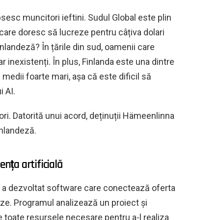
sesc muncitori ieftini. Sudul Global este plin
care doresc să lucreze pentru câțiva dolari
inlandeză? În țările din sud, oamenii care
 inexistenți. În plus, Finlanda este una dintre
 medii foarte mari, așa că este dificil să
i AI.
sori. Datorită unui acord, deținuții Hämeenlinna
inlandeză.
ența artificială
e a dezvoltat software care conectează oferta
deze. Programul analizează un proiect și
 toate resursele necesare pentru a-l realiza