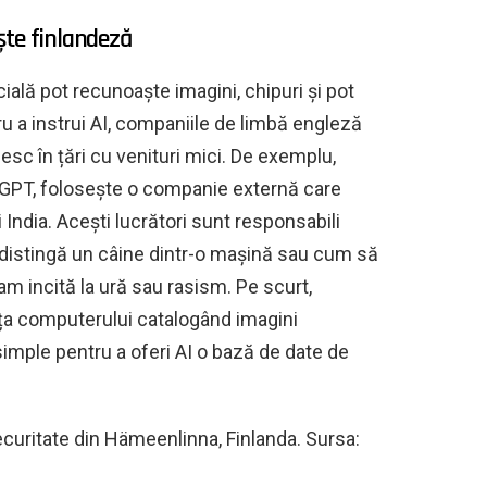
ște finlandeză
ială pot recunoaște imagini, chipuri și pot
ru a instrui AI, companiile de limbă engleză
iesc în țări cu venituri mici. De exemplu,
GPT, folosește o companie externă care
 India. Acești lucrători sunt responsabili
distingă un câine dintr-o mașină sau cum să
 incită la ură sau rasism. Pe scurt,
ța computerului catalogând imagini
simple pentru a oferi AI o bază de date de
uritate din Hämeenlinna, Finlanda. Sursa: