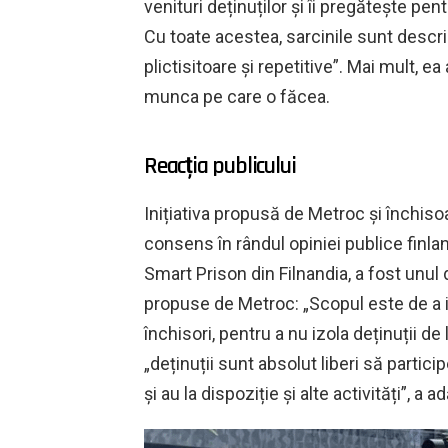
venituri deținuților și îi pregătește pen
Cu toate acestea, sarcinile sunt descri
plictisitoare și repetitive”. Mai mult, 
munca pe care o făcea.
Reacția publicului
Inițiativa propusă de Metroc și închis
consens în rândul opiniei publice finla
Smart Prison din Filnandia, a fost unul di
propuse de Metroc: „Scopul este de a i
închisori, pentru a nu izola deținuții d
„deținuții sunt absolut liberi să participe
și au la dispoziție și alte activități”, a 