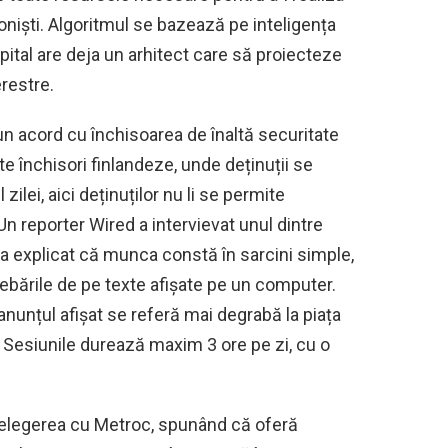
oniști. Algoritmul se bazează pe inteligența
pital are deja un arhitect care să proiecteze
restre.
un acord cu închisoarea de înaltă securitate
e închisori finlandeze, unde deținuții se
zilei, aici deținuților nu li se permite
n reporter Wired a intervievat unul dintre
a a explicat că munca constă în sarcini simple,
trebările de pe texte afișate pe un computer.
anunțul afișat se referă mai degrabă la piața
 Sesiunile durează maxim 3 ore pe zi, cu o
elegerea cu Metroc, spunând că oferă