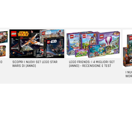
GO
SCOPRI I NUOVI SET LEGO STAR
LEGO FRIENDS: I 4 MIGLIORI SET
WARS DI [ANNO]
[ANNO] – RECENSIONE E TEST
I N
WOR