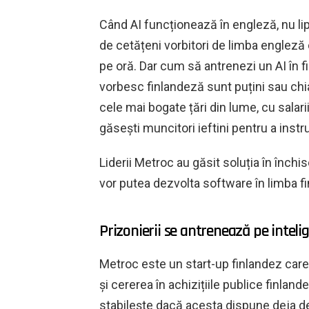
Când AI funcționează în engleză, nu lip
de cetățeni vorbitori de limba engleză 
pe oră. Dar cum să antrenezi un AI în f
vorbesc finlandeză sunt puțini sau chiar
cele mai bogate țări din lume, cu salarii
găsești muncitori ieftini pentru a instru
Liderii Metroc au găsit soluția în închi
vor putea dezvolta software în limba f
Prizonierii se antrenează pe intelig
Metroc este un start-up finlandez car
și cererea în achizițiile publice finlan
stabilește dacă acesta dispune deja de