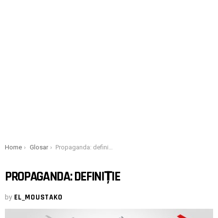
You are here:
Home
Glosar
Propaganda: definiție
PROPAGANDA: DEFINIȚIE
by
EL_MOUSTAKO