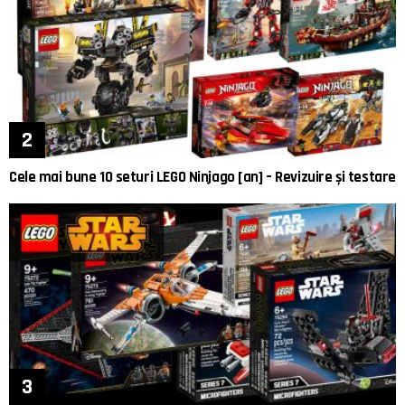
Cele mai bune 10 seturi LEGO Ninjago [an] – Revizuire și testare