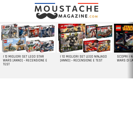
LATEST
STORIES
I 13 MIGLIORI SET LEGO STAR
I 10 MIGLIORI SET LEGO NINJAGO
SCOPRI I 
WARS [ANNO] – RECENSIONE E
[ANNO] – RECENSIONE E TEST
WARS DI [
TEST