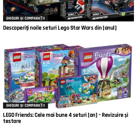
GHIDURI ȘI COMPARAȚII
Descoperiți noile seturi Lego Star Wars din [anul]
GHIDURI ȘI COMPARAȚII
LEGO Friends: Cele mai bune 4 seturi [an] – Revizuire și
testare