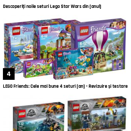
Descoperiți noile seturi Lego Star Wars din [anul]
LEGO Friends: Cele mai bune 4 seturi [an] – Revizuire și testare