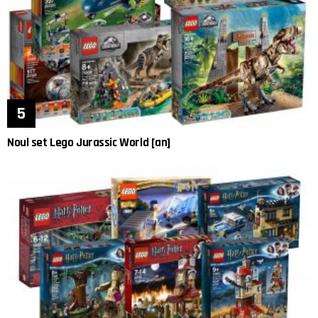
Noul set Lego Jurassic World [an]