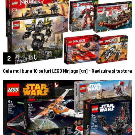
Cele mai bune 10 seturi LEGO Ninjago [an] – Revizuire și testare