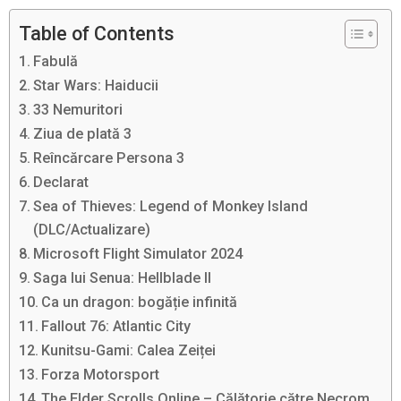
Table of Contents
Fabulă
Star Wars: Haiducii
33 Nemuritori
Ziua de plată 3
Reîncărcare Persona 3
Declarat
Sea of ​​​​Thieves: Legend of Monkey Island
(DLC/Actualizare)
Microsoft Flight Simulator 2024
Saga lui Senua: Hellblade II
Ca un dragon: bogăție infinită
Fallout 76: Atlantic City
Kunitsu-Gami: Calea Zeiței
Forza Motorsport
The Elder Scrolls Online – Călătorie către Necrom