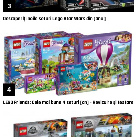
Descoperiți noile seturi Lego Star Wars din [anul]
LEGO Friends: Cele mai bune 4 seturi [an] – Revizuire și testare