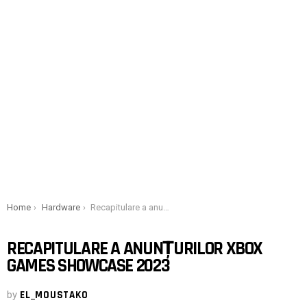
You are here:
Home
Hardware
Recapitulare a anunțurilor Xbox Games Showcase 2023
RECAPITULARE A ANUNȚURILOR XBOX
GAMES SHOWCASE 2023
by
EL_MOUSTAKO