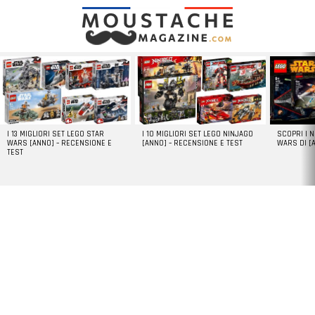
LATEST
STORIES
I 13 MIGLIORI SET LEGO STAR
I 10 MIGLIORI SET LEGO NINJAGO
SCOPRI I 
WARS [ANNO] – RECENSIONE E
[ANNO] – RECENSIONE E TEST
WARS DI [
TEST