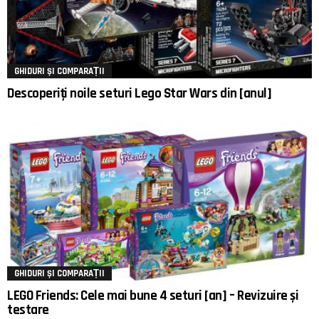
GHIDURI ȘI COMPARAȚII
Descoperiți noile seturi Lego Star Wars din [anul]
GHIDURI ȘI COMPARAȚII
LEGO Friends: Cele mai bune 4 seturi [an] – Revizuire și
testare