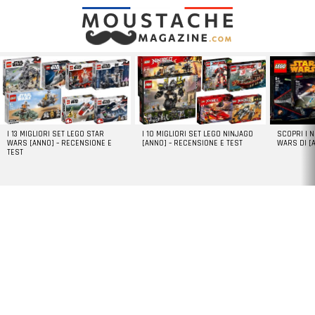
LATEST
STORIES
I 13 MIGLIORI SET LEGO STAR
I 10 MIGLIORI SET LEGO NINJAGO
SCOPRI I 
WARS [ANNO] – RECENSIONE E
[ANNO] – RECENSIONE E TEST
WARS DI [
TEST