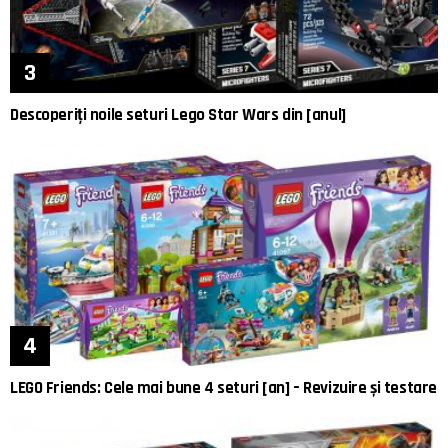
Descoperiți noile seturi Lego Star Wars din [anul]
LEGO Friends: Cele mai bune 4 seturi [an] – Revizuire și testare