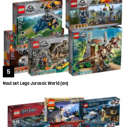
Noul set Lego Jurassic World [an]