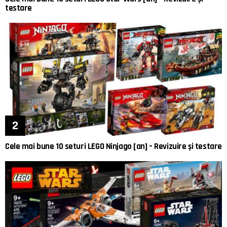
testare
Cele mai bune 10 seturi LEGO Ninjago [an] – Revizuire și testare