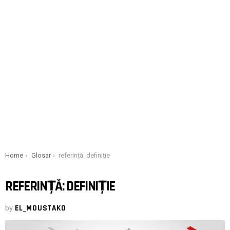
You are here:
Home
Glosar
referință: definiție
REFERINȚĂ: DEFINIȚIE
by
EL_MOUSTAKO