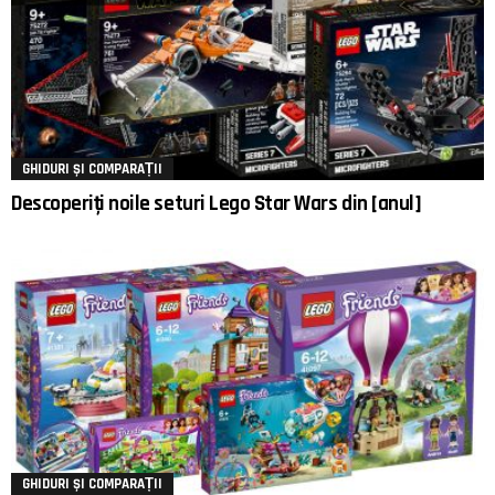
GHIDURI ȘI COMPARAȚII
Descoperiți noile seturi Lego Star Wars din [anul]
GHIDURI ȘI COMPARAȚII