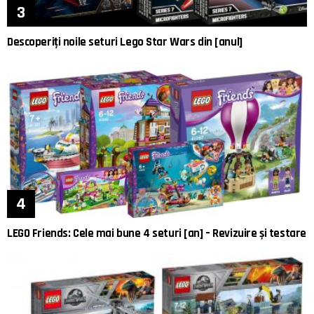
Descoperiți noile seturi Lego Star Wars din [anul]
LEGO Friends: Cele mai bune 4 seturi [an] – Revizuire și testare