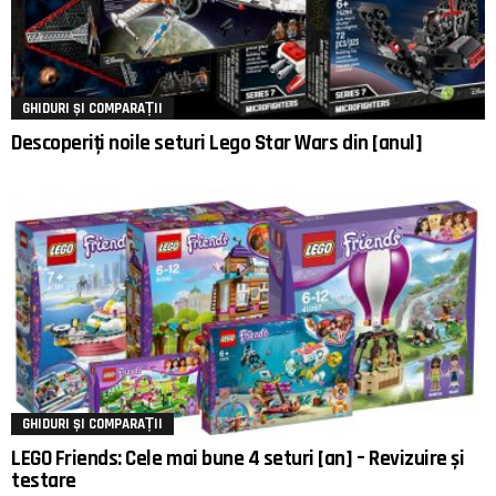
GHIDURI ȘI COMPARAȚII
Descoperiți noile seturi Lego Star Wars din [anul]
GHIDURI ȘI COMPARAȚII
LEGO Friends: Cele mai bune 4 seturi [an] – Revizuire și
testare