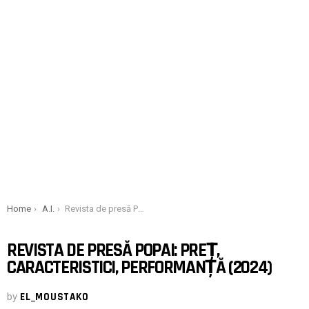
You are here:
Home
A.I.
Revista de presă Popai: Preț, caracteristici, performanță (2024)
REVISTA DE PRESĂ POPAI: PREȚ,
CARACTERISTICI, PERFORMANȚĂ (2024)
by
EL_MOUSTAKO