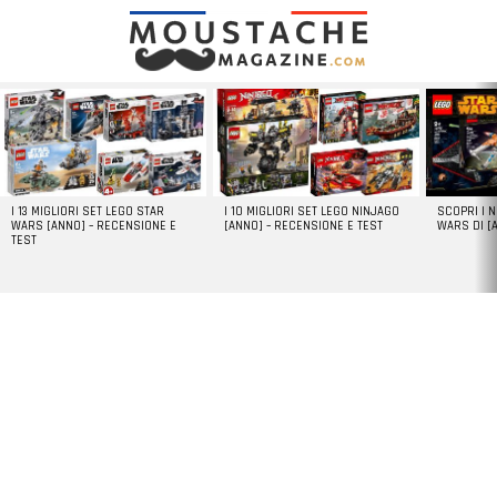
LATEST
STORIES
I 13 MIGLIORI SET LEGO STAR
I 10 MIGLIORI SET LEGO NINJAGO
SCOPRI I 
WARS [ANNO] – RECENSIONE E
[ANNO] – RECENSIONE E TEST
WARS DI [
TEST