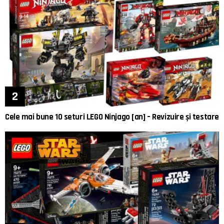
Cele mai bune 10 seturi LEGO Ninjago [an] – Revizuire și testare