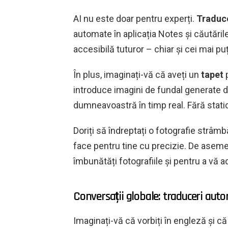
AI nu este doar pentru experți.
Traduc
automate în aplicația Notes și căutări
accesibilă tuturor – chiar și cei mai p
În plus, imaginați-vă că aveți un
tapet
p
introduce imagini de fundal generate d
dumneavoastră în timp real. Fără static
Doriți să îndreptați o fotografie strâmb
face pentru tine cu precizie. De asem
îmbunătăți fotografiile și pentru a vă a
Conversații globale: traduceri auto
Imaginați-vă că vorbiți în engleză și că