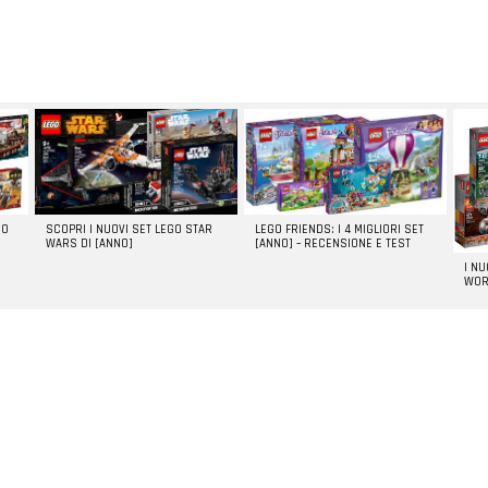
GO
SCOPRI I NUOVI SET LEGO STAR
LEGO FRIENDS: I 4 MIGLIORI SET
WARS DI [ANNO]
[ANNO] – RECENSIONE E TEST
I N
WOR