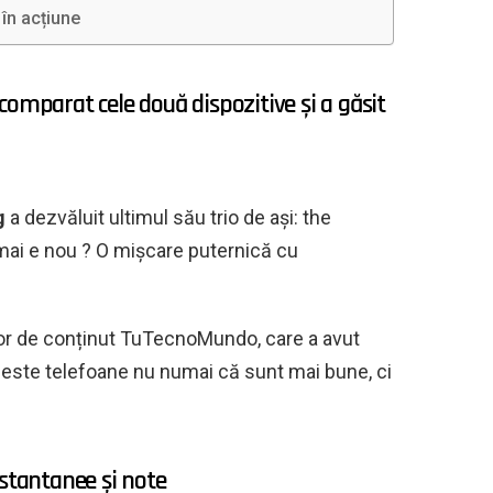
în acțiune
comparat cele două dispozitive și a găsit
g
a dezvăluit ultimul său trio de ași: the
ai e nou ? O mișcare puternică cu
eator de conținut TuTecnoMundo, care a avut
ceste telefoane nu numai că sunt mai bune, ci
nstantanee și note