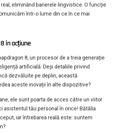
real, eliminând barierele lingvistice. O funcție
omunicăm într-o lume din ce în ce mai
8 în acțiune
 Snapdragon 8, un procesor de a treia generație
gență artificială. Deși detaliile privind
 încă dezvăluite pe deplin, această
dea aceste inovații în alte dispozitive?
ne, ele sunt poarta de acces către un viitor
i asistentul tău personal în orice! Bătălia
nceput, iar întrebarea reală este: suntem
un?