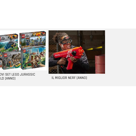
UOVI SET LEGO JURASSIC
IL MIGLIOR NERF [ANNO]
LD [ANNO]