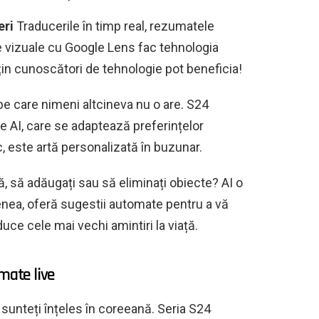
eri
Traducerile în timp real, rezumatele
le vizuale cu Google Lens fac tehnologia
uțin cunoscători de tehnologie pot beneficia!
e care nimeni altcineva nu o are. S24
e AI, care se adaptează preferințelor
, este artă personalizată în buzunar.
ă, să adăugați sau să eliminați obiecte? AI o
enea, oferă sugestii automate pentru a vă
duce cele mai vechi amintiri la viață.
mate live
 sunteți înțeles în coreeană. Seria S24