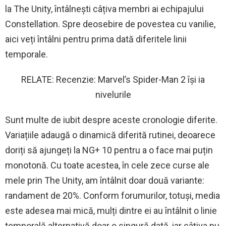
la The Unity, întâlnești câțiva membri ai echipajului
Constellation. Spre deosebire de povestea cu vanilie,
aici veți întâlni pentru prima dată diferitele linii
temporale.
RELATE: Recenzie: Marvel’s Spider-Man 2 își ia
nivelurile
Sunt multe de iubit despre aceste cronologie diferite.
Variațiile adaugă o dinamică diferită rutinei, deoarece
doriți să ajungeți la NG+ 10 pentru a o face mai puțin
monotonă. Cu toate acestea, în cele zece curse ale
mele prin The Unity, am întâlnit doar două variante:
randament de 20%. Conform forumurilor, totuși, media
este adesea mai mică, mulți dintre ei au întâlnit o linie
temporală alternativă doar o singură dată, iar câțiva nu