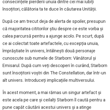
consecințele pierderii unuia dintre cei mai iubiți
însoțitori, călătoria ta te duce în căutarea Unității.
După ce am trecut deja de alerta de spoiler, presupun
că majoritatea cititorilor știu despre ce este vorba și
calea parcursă pentru a ajunge acolo. Pe scurt, după
ce ai colectat toate artefactele, cu excepția unuia,
împrăștiate în univers, întâlnești două personaje
cunoscute sub numele de Starborn: Vânătorul și
Emisarul. După cum veți descoperi în curând, Starborn
sunt însoțitorii voștri din The Constellation, dar într-un
alt univers. Introduceți implicațiile multiversului.
În acest moment, a mai rămas un singur artefact și
este acela pe care și ceilalți Starborn îl caută pentru a
pune capăt căutării acestui univers și a atinge