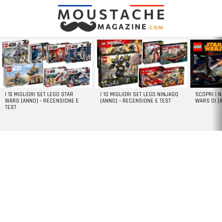
LATEST
STORIES
I 13 MIGLIORI SET LEGO STAR
I 10 MIGLIORI SET LEGO NINJAGO
SCOPRI I 
WARS [ANNO] – RECENSIONE E
[ANNO] – RECENSIONE E TEST
WARS DI [
TEST