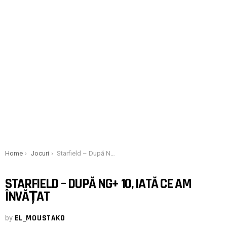
You are here:
Home
Jocuri
Starfield – După NG+ 10, iată ce am învățat
STARFIELD – DUPĂ NG+ 10, IATĂ CE AM
ÎNVĂȚAT
by
EL_MOUSTAKO