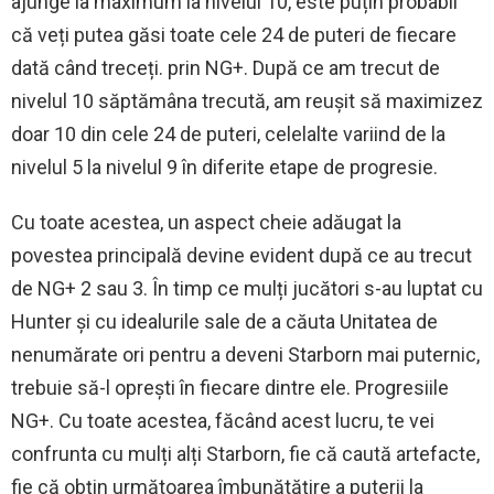
ajunge la maximum la nivelul 10, este puțin probabil
că veți putea găsi toate cele 24 de puteri de fiecare
dată când treceți. prin NG+. După ce am trecut de
nivelul 10 săptămâna trecută, am reușit să maximizez
doar 10 din cele 24 de puteri, celelalte variind de la
nivelul 5 la nivelul 9 în diferite etape de progresie.
Cu toate acestea, un aspect cheie adăugat la
povestea principală devine evident după ce au trecut
de NG+ 2 sau 3. În timp ce mulți jucători s-au luptat cu
Hunter și cu idealurile sale de a căuta Unitatea de
nenumărate ori pentru a deveni Starborn mai puternic,
trebuie să-l oprești în fiecare dintre ele. Progresiile
NG+. Cu toate acestea, făcând acest lucru, te vei
confrunta cu mulți alți Starborn, fie că caută artefacte,
fie că obțin următoarea îmbunătățire a puterii la