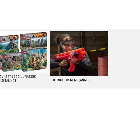
UOVI SET LEGO JURASSIC
IL MIGLIOR NERF [ANNO]
LD [ANNO]