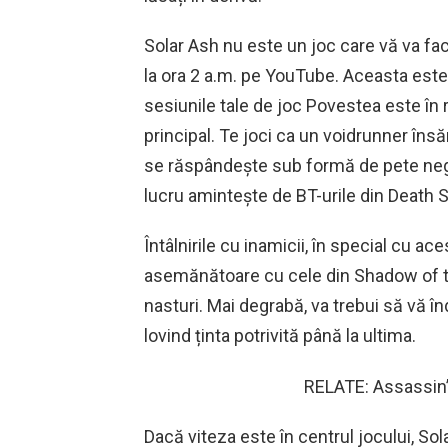
Solar Ash nu este un joc care vă va fac
la ora 2 a.m. pe YouTube. Aceasta este
sesiunile tale de joc Povestea este în 
principal. Te joci ca un voidrunner îns
se răspândește sub formă de pete negre
lucru amintește de BT-urile din Death S
Întâlnirile cu inamicii, în special cu ac
asemănătoare cu cele din Shadow of th
nasturi. Mai degrabă, va trebui să vă î
lovind ținta potrivită până la ultima.
RELATE: Assassin’
Dacă viteza este în centrul jocului, So