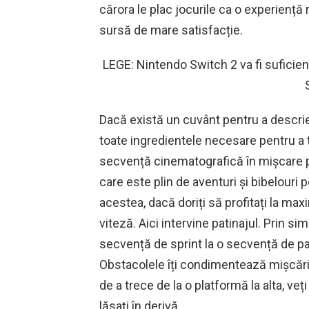
cărora le plac jocurile ca o experiență r
sursă de mare satisfacție.
LEGE: Nintendo Switch 2 va fi suficien
Dacă există un cuvânt pentru a descrie 
toate ingredientele necesare pentru a te
secvență cinematografică în mișcare 
care este plin de aventuri și bibelouri 
acestea, dacă doriți să profitați la m
viteză. Aici intervine patinajul. Prin si
secvență de sprint la o secvență de pat
Obstacolele îți condimentează mișcăril
de a trece de la o platformă la alta, ve
lăsați în derivă.