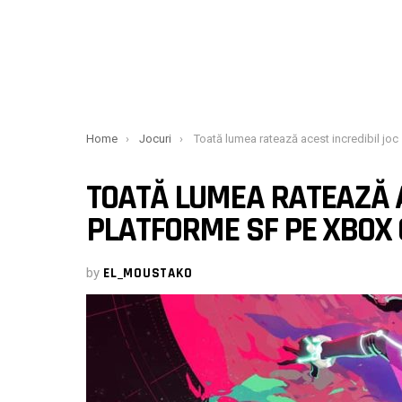
You are here:
Home
Jocuri
Toată lumea ratează acest incredibil joc de platforme SF pe Xbox Game Pass
TOATĂ LUMEA RATEAZĂ A
PLATFORME SF PE XBOX
by
EL_MOUSTAKO