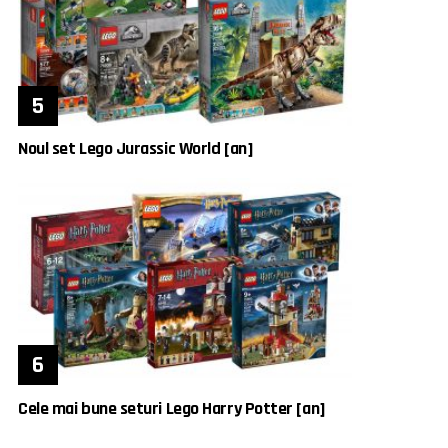
Noul set Lego Jurassic World [an]
Cele mai bune seturi Lego Harry Potter [an]