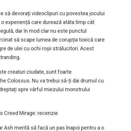
e să devorați videoclipuri cu povestea jocului
 o experiență care durează atâta timp cât
regulă, dar în mod clar nu este punctul
ărcinat să scape lumea de corupția toxică care
 de ulei cu ochi roșii strălucitori. Acest
tranding.
este creaturi ciudate, sunt foarte
e Colossus. Nu va trebui să-ți dai drumul cu
ndreptați spre vârful miezului monstrului
s Creed Mirage: recenzie
lar Ash merită să facă un pas înapoi pentru a o