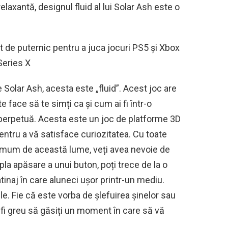
elaxantă, designul fluid al lui Solar Ash este o
t de puternic pentru a juca jocuri PS5 și Xbox
Series X
Solar Ash, acesta este „fluid”. Acest joc are
 face să te simți ca și cum ai fi într-o
perpetuă. Acesta este un joc de platforme 3D
pentru a vă satisface curiozitatea. Cu toate
aximum de această lume, veți avea nevoie de
mpla apăsare a unui buton, poți trece de la o
inaj în care aluneci ușor printr-un mediu.
e. Fie că este vorba de șlefuirea șinelor sau
ți fi greu să găsiți un moment în care să vă