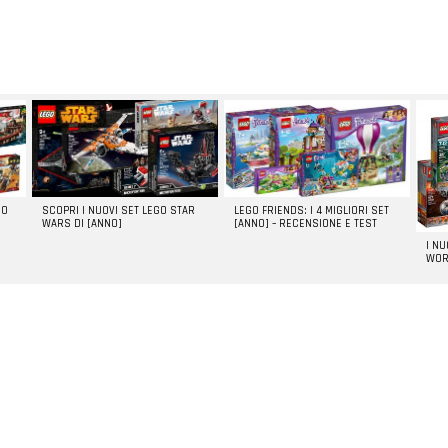
GO
SCOPRI I NUOVI SET LEGO STAR
LEGO FRIENDS: I 4 MIGLIORI SET
WARS DI [ANNO]
[ANNO] – RECENSIONE E TEST
I N
WOR