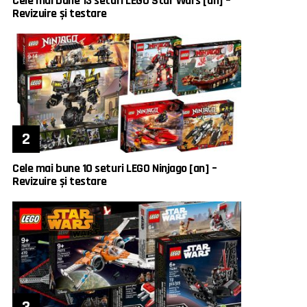
Cele mai bune 13 seturi LEGO Star Wars [an] –
Revizuire și testare
Cele mai bune 10 seturi LEGO Ninjago [an] –
Revizuire și testare