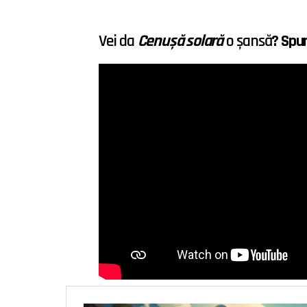
Vei da
Cenușă solară
o șansă
? Spun