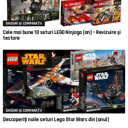
GHIDURI ȘI COMPARAȚII
Cele mai bune 10 seturi LEGO Ninjago [an] – Revizuire și
testare
GHIDURI ȘI COMPARAȚII
Descoperiți noile seturi Lego Star Wars din [anul]