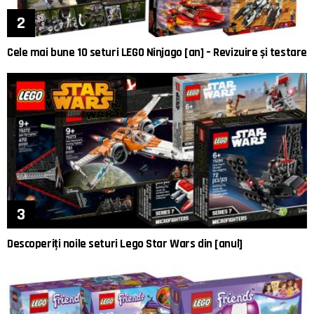
Cele mai bune 10 seturi LEGO Ninjago [an] – Revizuire și testare
Descoperiți noile seturi Lego Star Wars din [anul]