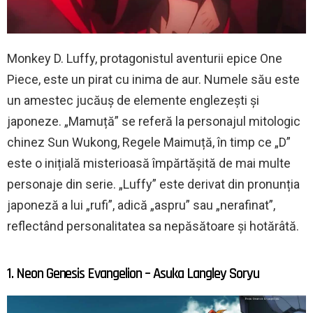
Monkey D. Luffy, protagonistul aventurii epice One
Piece, este un pirat cu inima de aur. Numele său este
un amestec jucăuș de elemente englezești și
japoneze. „Mamuță” se referă la personajul mitologic
chinez Sun Wukong, Regele Maimuță, în timp ce „D”
este o inițială misterioasă împărtășită de mai multe
personaje din serie. „Luffy” este derivat din pronunția
japoneză a lui „rufi”, adică „aspru” sau „nerafinat”,
reflectând personalitatea sa nepăsătoare și hotărâtă.
1. Neon Genesis Evangelion – Asuka Langley Soryu