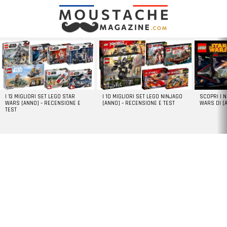
LATEST
STORIES
I 13 MIGLIORI SET LEGO STAR
I 10 MIGLIORI SET LEGO NINJAGO
SCOPRI I 
WARS [ANNO] – RECENSIONE E
[ANNO] – RECENSIONE E TEST
WARS DI [
TEST