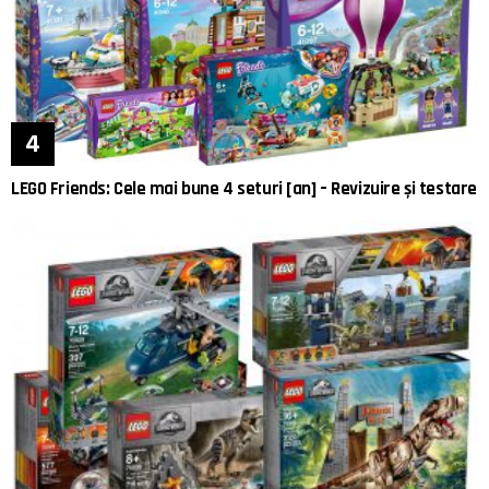
LEGO Friends: Cele mai bune 4 seturi [an] – Revizuire și testare