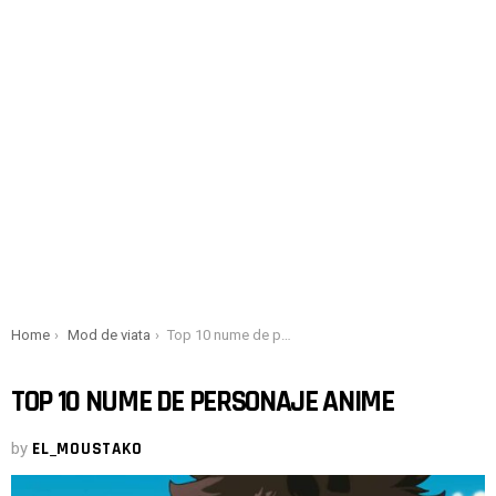
You are here:
Home
Mod de viata
Top 10 nume de personaje anime
TOP 10 NUME DE PERSONAJE ANIME
by
EL_MOUSTAKO