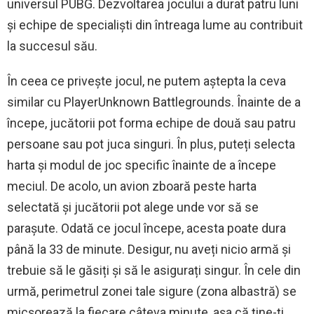
universul PUBG. Dezvoltarea jocului a durat patru luni
și echipe de specialiști din întreaga lume au contribuit
la succesul său.
În ceea ce privește jocul, ne putem aștepta la ceva
similar cu PlayerUnknown Battlegrounds. Înainte de a
începe, jucătorii pot forma echipe de două sau patru
persoane sau pot juca singuri. În plus, puteți selecta
harta și modul de joc specific înainte de a începe
meciul. De acolo, un avion zboară peste harta
selectată și jucătorii pot alege unde vor să se
parașute. Odată ce jocul începe, acesta poate dura
până la 33 de minute. Desigur, nu aveți nicio armă și
trebuie să le găsiți și să le asigurați singur. În cele din
urmă, perimetrul zonei tale sigure (zona albastră) se
micșorează la fiecare câteva minute, așa că ține-ți