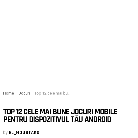
You are here:
Home
Jocuri
Top 12 cele mai bune jocuri mobile pentru dispozitivul tău Android
TOP 12 CELE MAI BUNE JOCURI MOBILE
PENTRU DISPOZITIVUL TĂU ANDROID
by
EL_MOUSTAKO