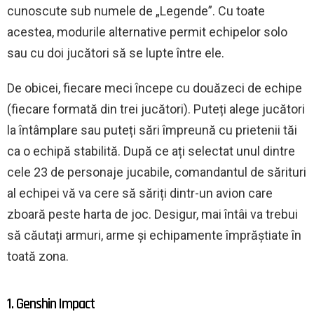
cunoscute sub numele de „Legende”. Cu toate
acestea, modurile alternative permit echipelor solo
sau cu doi jucători să se lupte între ele.
De obicei, fiecare meci începe cu douăzeci de echipe
(fiecare formată din trei jucători). Puteți alege jucători
la întâmplare sau puteți sări împreună cu prietenii tăi
ca o echipă stabilită. După ce ați selectat unul dintre
cele 23 de personaje jucabile, comandantul de sărituri
al echipei vă va cere să săriți dintr-un avion care
zboară peste harta de joc. Desigur, mai întâi va trebui
să căutați armuri, arme și echipamente împrăștiate în
toată zona.
1. Genshin Impact