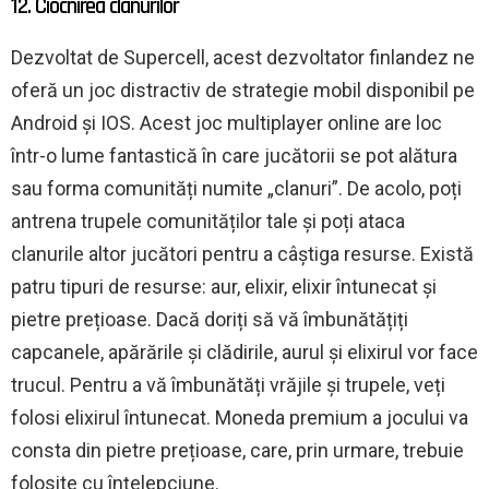
12. Ciocnirea clanurilor
Dezvoltat de Supercell, acest dezvoltator finlandez ne
oferă un joc distractiv de strategie mobil disponibil pe
Android și IOS. Acest joc multiplayer online are loc
într-o lume fantastică în care jucătorii se pot alătura
sau forma comunități numite „clanuri”. De acolo, poți
antrena trupele comunităților tale și poți ataca
clanurile altor jucători pentru a câștiga resurse. Există
patru tipuri de resurse: aur, elixir, elixir întunecat și
pietre prețioase. Dacă doriți să vă îmbunătățiți
capcanele, apărările și clădirile, aurul și elixirul vor face
trucul. Pentru a vă îmbunătăți vrăjile și trupele, veți
folosi elixirul întunecat. Moneda premium a jocului va
consta din pietre prețioase, care, prin urmare, trebuie
folosite cu înțelepciune.