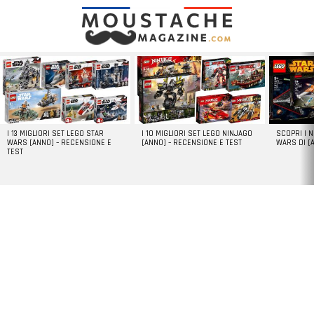
LATEST
STORIES
I 13 MIGLIORI SET LEGO STAR
I 10 MIGLIORI SET LEGO NINJAGO
SCOPRI I 
WARS [ANNO] – RECENSIONE E
[ANNO] – RECENSIONE E TEST
WARS DI [
TEST