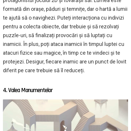
protagonistul jocului 2D și tovarășii săi. Lumea este
formată din orașe, păduri și temnițe, dar o hartă a lumii
te ajută să o navighezi. Puteți interacționa cu indivizi
pentru a colecta obiecte, dar trebuie și să rezolvați
puzzle-uri, să finalizați provocări și să luptați cu
inamicii. În plus, poți ataca inamicii în timpul luptei cu
atacuri fizice sau magice, în timp ce te vindeci și te
protejezi. Desigur, fiecare inamic are un punct de lovit
diferit pe care trebuie să îl reduceți.
4. Valea Monumentelor