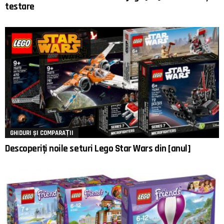
testare
GHIDURI ȘI COMPARAȚII
Descoperiți noile seturi Lego Star Wars din [anul]