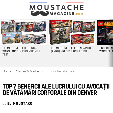
LATEST
STORIES
I 13 MIGLIORI SET LEGO STAR
I 10 MIGLIORI SET LEGO NINJAGO
SCOPRI I 
WARS [ANNO] – RECENSIONE E
[ANNO] – RECENSIONE E TEST
WARS DI [
TEST
You are here:
Home
Afaceri & Marketing
Top 7 beneficii ale lucrului cu avocații de vătămări corporale din Denver
TOP 7 BENEFICII ALE LUCRULUI CU AVOCAȚII
DE VĂTĂMĂRI CORPORALE DIN DENVER
by
EL_MOUSTAKO