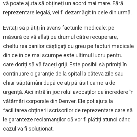
vă poate ajuta să obțineți un acord mai mare. Fără
reprezentare legală, vei fi dezamăgit în cele din urmă.
Evitați să plătiți în avans facturile medicale: pe
măsură ce vă aflați pe drumul către recuperare,
cheltuirea banilor câștigați cu greu pe facturi medicale
din ce în ce mai scumpe este ultimul lucru pentru
care doriți să vă faceți griji. Este posibil să primiți în
continuare o garanție de la spital la câteva zile sau
chiar săptămâni după ce ați părăsit camera de
urgență. Aici intră în joc rolul avocaților de încredere în
vătămări corporale din Denver. Ele pot ajuta la
facilitarea obținerii scrisorilor de reprezentare care să
le garanteze reclamanților că vor fi plătiți atunci când
cazul va fi soluționat.