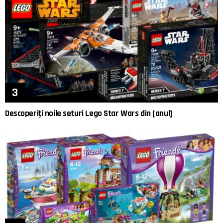
Descoperiți noile seturi Lego Star Wars din [anul]