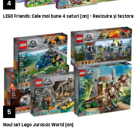
LEGO Friends: Cele mai bune 4 seturi [an] – Revizuire și testare
Noul set Lego Jurassic World [an]