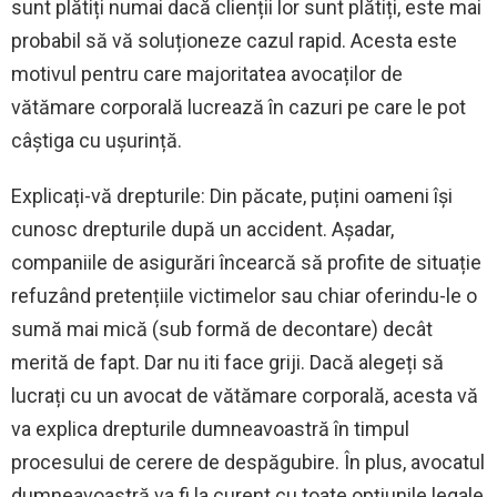
sunt plătiți numai dacă clienții lor sunt plătiți, este mai
probabil să vă soluționeze cazul rapid. Acesta este
motivul pentru care majoritatea avocaților de
vătămare corporală lucrează în cazuri pe care le pot
câștiga cu ușurință.
Explicați-vă drepturile: Din păcate, puțini oameni își
cunosc drepturile după un accident. Așadar,
companiile de asigurări încearcă să profite de situație
refuzând pretențiile victimelor sau chiar oferindu-le o
sumă mai mică (sub formă de decontare) decât
merită de fapt. Dar nu iti face griji. Dacă alegeți să
lucrați cu un avocat de vătămare corporală, acesta vă
va explica drepturile dumneavoastră în timpul
procesului de cerere de despăgubire. În plus, avocatul
dumneavoastră va fi la curent cu toate opțiunile legale