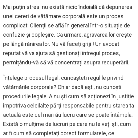
Mai puțin stres: nu există nicio îndoială că depunerea
unei cereri de vătămare corporală este un proces
complicat. Clienții se află în general într-o situație de
confuzie și copleșire. Ca urmare, agravarea lor crește
pe lângă rănirea lor. Nu vă faceți griji ! Un avocat
reputat vă va ajuta să gestionați întregul proces,
permițându-vă să vă concentrați asupra recuperării.
Înțelege procesul legal: cunoașteți regulile privind
vătămările corporale? Chiar dacă ești, nu cunoști
procedurile legale. A nu ști cum să acționezi în justiție
împotriva celeilalte părți responsabile pentru starea ta
actuală este cel mai rău lucru care se poate întâmpla.
Există o mulțime de lucruri pe care nu le veți ști, cum
ar fi cum să completați corect formularele, ce