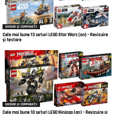
GHIDURI ȘI COMPARAȚII
Cele mai bune 13 seturi LEGO Star Wars [an] – Revizuire
și testare
GHIDURI ȘI COMPARAȚII
Cele mai bune 10 seturi LEGO Ninjago [an] – Revizuire și