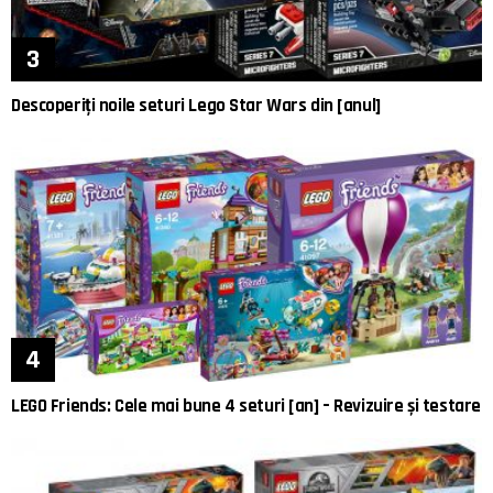
Descoperiți noile seturi Lego Star Wars din [anul]
LEGO Friends: Cele mai bune 4 seturi [an] – Revizuire și testare