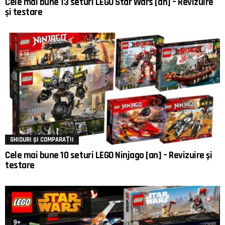
Cele mai bune 13 seturi LEGO Star Wars [an] – Revizuire
și testare
GHIDURI ȘI COMPARAȚII
Cele mai bune 10 seturi LEGO Ninjago [an] – Revizuire și
testare