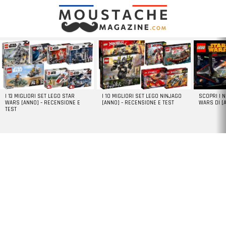
LATEST
STORIES
I 13 MIGLIORI SET LEGO STAR
I 10 MIGLIORI SET LEGO NINJAGO
SCOPRI I 
WARS [ANNO] – RECENSIONE E
[ANNO] – RECENSIONE E TEST
WARS DI [
TEST