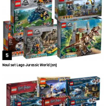
Noul set Lego Jurassic World [an]