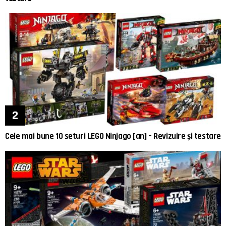
Cele mai bune 10 seturi LEGO Ninjago [an] – Revizuire și testare