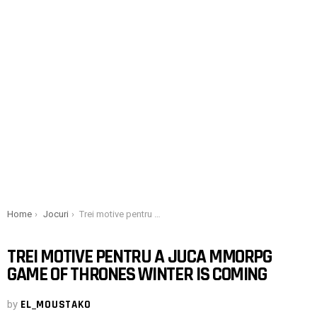
You are here:
Home
Jocuri
Trei motive pentru a juca MMORPG Game of Thrones Winter is Coming
TREI MOTIVE PENTRU A JUCA MMORPG
GAME OF THRONES WINTER IS COMING
by
EL_MOUSTAKO