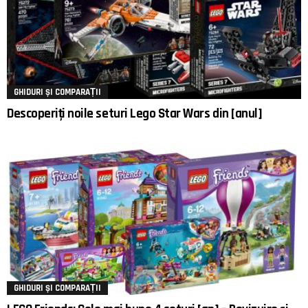
GHIDURI ȘI COMPARAȚII
Descoperiți noile seturi Lego Star Wars din [anul]
GHIDURI ȘI COMPARAȚII