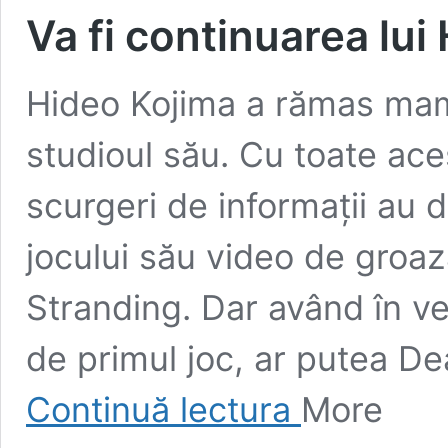
Va fi continuarea lui
Hideo Kojima a rămas mam
studioul său. Cu toate ac
scurgeri de informații au d
jocului său video de groa
Stranding. Dar având în ved
de primul joc, ar putea D
Va
Continuă lectura
More
fi
continuarea