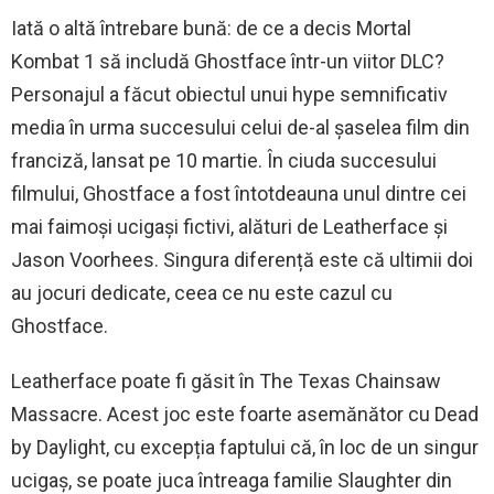
Iată o altă întrebare bună: de ce a decis Mortal
Kombat 1 să includă Ghostface într-un viitor DLC?
Personajul a făcut obiectul unui hype semnificativ
media în urma succesului celui de-al șaselea film din
franciză, lansat pe 10 martie. În ciuda succesului
filmului, Ghostface a fost întotdeauna unul dintre cei
mai faimoși ucigași fictivi, alături de Leatherface și
Jason Voorhees. Singura diferență este că ultimii doi
au jocuri dedicate, ceea ce nu este cazul cu
Ghostface.
Leatherface poate fi găsit în The Texas Chainsaw
Massacre. Acest joc este foarte asemănător cu Dead
by Daylight, cu excepția faptului că, în loc de un singur
ucigaș, se poate juca întreaga familie Slaughter din