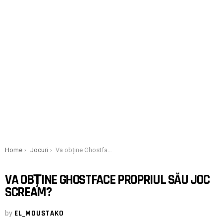
You are here:
Home
Jocuri
Va obține Ghostface propriul său joc Scream?
VA OBȚINE GHOSTFACE PROPRIUL SĂU JOC
SCREAM?
by
EL_MOUSTAKO