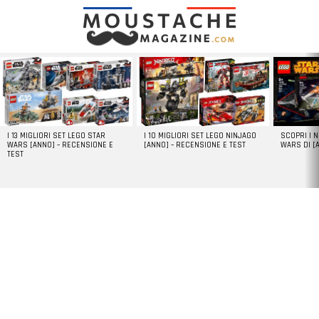
LATEST
STORIES
I 13 MIGLIORI SET LEGO STAR
I 10 MIGLIORI SET LEGO NINJAGO
SCOPRI I 
WARS [ANNO] – RECENSIONE E
[ANNO] – RECENSIONE E TEST
WARS DI [
TEST