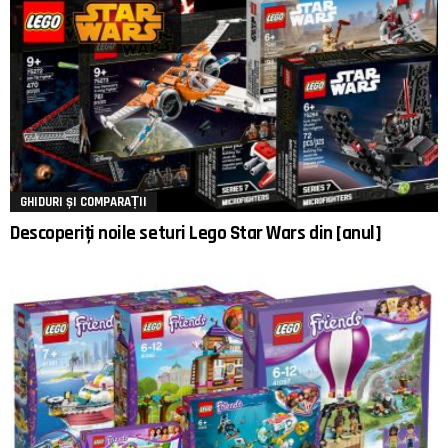
GHIDURI ȘI COMPARAȚII
Descoperiți noile seturi Lego Star Wars din [anul]