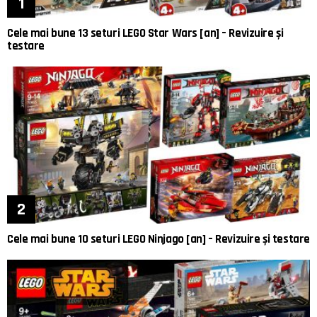
Cele mai bune 13 seturi LEGO Star Wars [an] – Revizuire și
testare
Cele mai bune 10 seturi LEGO Ninjago [an] – Revizuire și testare