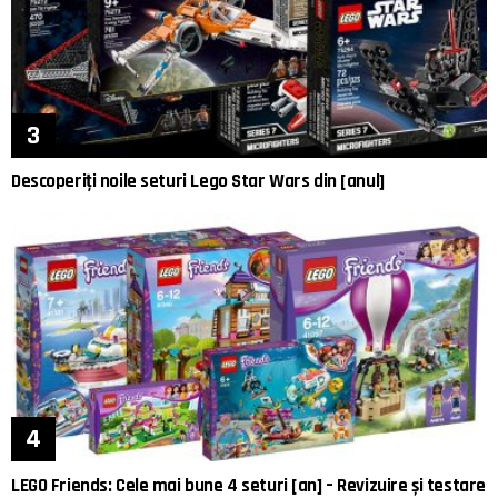
Descoperiți noile seturi Lego Star Wars din [anul]
LEGO Friends: Cele mai bune 4 seturi [an] – Revizuire și testare