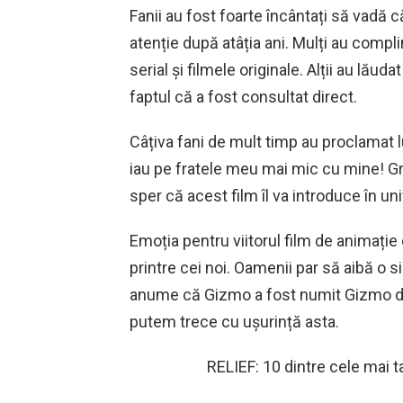
Fanii au fost foarte încântați să vadă c
atenție după atâția ani. Mulți au compli
serial și filmele originale. Alții au lăud
faptul că a fost consultat direct.
Câțiva fani de mult timp au proclamat luc
iau pe fratele meu mai mic cu mine! G
sper că acest film îl va introduce în uni
Emoția pentru viitorul film de animație e
printre cei noi. Oamenii par să aibă o 
anume că Gizmo a fost numit Gizmo doar
putem trece cu ușurință asta.
RELIEF: 10 dintre cele mai t