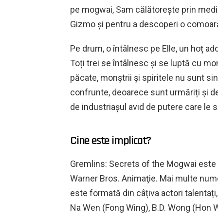
pe mogwai, Sam călătorește prin mediu
Gizmo și pentru a descoperi o comoar
Pe drum, o întâlnesc pe Elle, un hoț ado
Toți trei se întâlnesc și se luptă cu monș
păcate, monștrii și spiritele nu sunt si
confrunte, deoarece sunt urmăriți și d
de industriașul avid de putere care le s
Cine este implicat?
Gremlins: Secrets of the Mogwai este 
Warner Bros. Animaţie. Mai multe nume 
este formată din câțiva actori talentaț
Na Wen (Fong Wing), B.D. Wong (Hon 