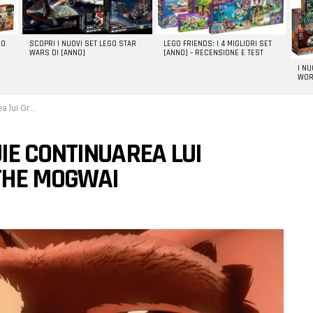
GO
SCOPRI I NUOVI SET LEGO STAR
LEGO FRIENDS: I 4 MIGLIORI SET
WARS DI [ANNO]
[ANNO] – RECENSIONE E TEST
I N
WOR
of the Mogwai
IE CONTINUAREA LUI
 THE MOGWAI