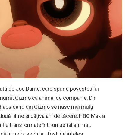
tă de Joe Dante, care spune povestea lui
i numit Gizmo ca animal de companie. Din
în haos când din Gizmo se nasc mai mulți
două filme și câțiva ani de tăcere, HBO Max a
 fie transformate într-un serial animat,
ii filmelor vechi au fost, de înțeles,