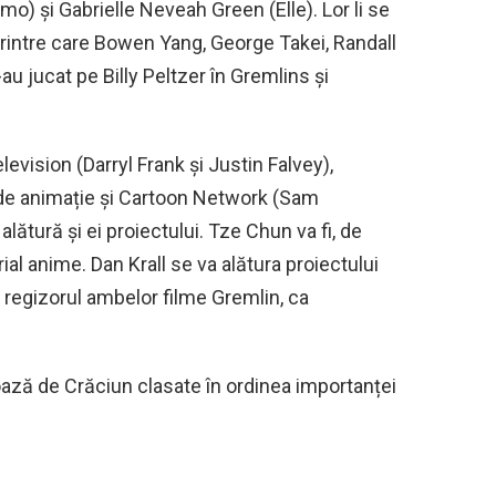
mo) și Gabrielle Neveah Green (Elle). Lor li se
printre care Bowen Yang, George Takei, Randall
-au jucat pe Billy Peltzer în Gremlins și
evision (Darryl Frank și Justin Falvey),
 de animație și Cartoon Network (Sam
lătură și ei proiectului. Tze Chun va fi, de
al anime. Dan Krall se va alătura proiectului
 regizorul ambelor filme Gremlin, ca
ază de Crăciun clasate în ordinea importanței