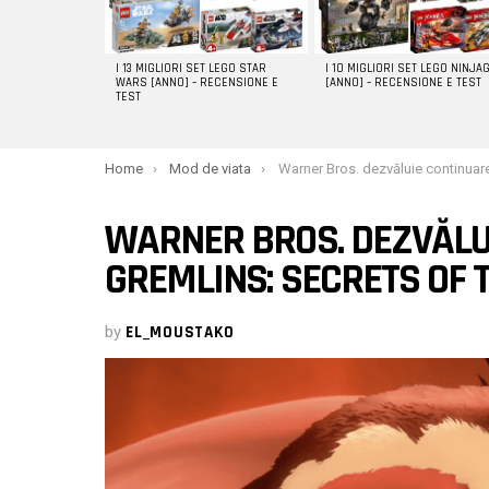
I 13 MIGLIORI SET LEGO STAR
I 10 MIGLIORI SET LEGO NINJA
WARS [ANNO] – RECENSIONE E
[ANNO] – RECENSIONE E TEST
TEST
You are here:
Home
Mod de viata
Warner Bros. dezvăluie continuarea lui Gremlins: Secrets 
WARNER BROS. DEZVĂLU
GREMLINS: SECRETS OF
by
EL_MOUSTAKO