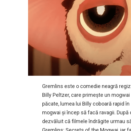
Gremlins este o comedie neagră regiza
Billy Peltzer, care primește un mogwa
păcate, lumea lui Billy coboară rapid 
mogwai și încep să facă ravagii. După 
dezvăluit că filmele îndrăgite urmau să
Gremlins: Secrets of the Mogwai, iar fan