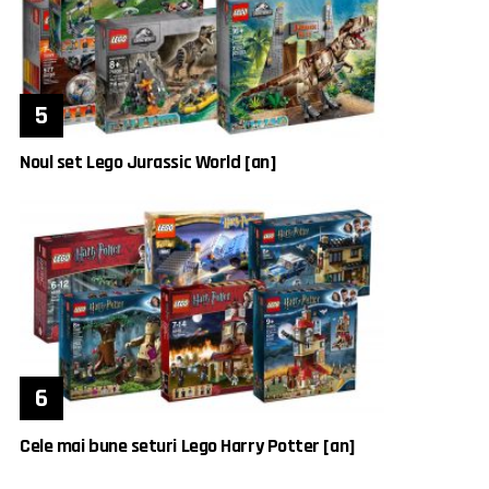
Noul set Lego Jurassic World [an]
Cele mai bune seturi Lego Harry Potter [an]