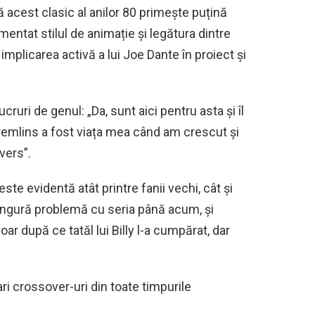
ă acest clasic al anilor 80 primește puțină
mentat stilul de animație și legătura dintre
at implicarea activă a lui Joe Dante în proiect și
ruri de genul: „Da, sunt aici pentru asta și îl
remlins a fost viața mea când am crescut și
vers”.
ste evidentă atât printre fanii vechi, cât și
singură problemă cu seria până acum, și
 după ce tatăl lui Billy l-a cumpărat, dar
ari crossover-uri din toate timpurile