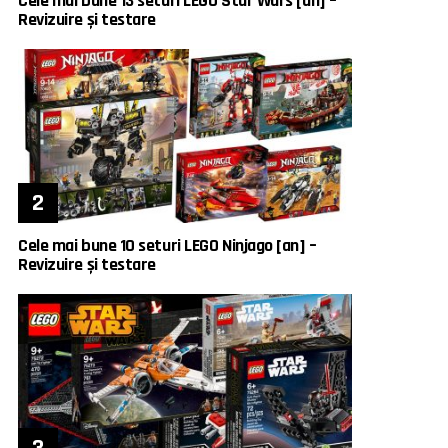
Cele mai bune 13 seturi LEGO Star Wars [an] –
Revizuire și testare
Cele mai bune 10 seturi LEGO Ninjago [an] –
Revizuire și testare