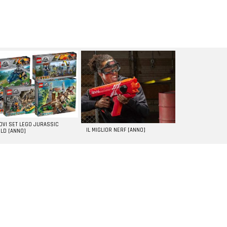
UOVI SET LEGO JURASSIC
IL MIGLIOR NERF [ANNO]
LD [ANNO]