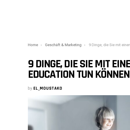
You are here:
Home
Geschäft & Marketing
9 Dinge, die Sie mit einem Abschluss in U
9 DINGE, DIE SIE MIT E
EDUCATION TUN KÖNNEN
by
EL_MOUSTAKO