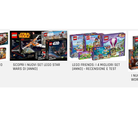
GO
SCOPRI I NUOVI SET LEGO STAR
LEGO FRIENDS: I 4 MIGLIORI SET
WARS DI [ANNO]
[ANNO] – RECENSIONE E TEST
I N
WOR