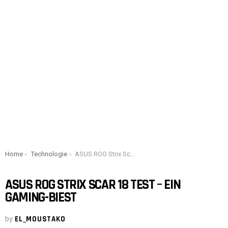
You are here:
Home
Technologie
ASUS ROG Strix Scar 18 Test – Ein Gaming-Biest
ASUS ROG STRIX SCAR 18 TEST – EIN
GAMING-BIEST
by
EL_MOUSTAKO