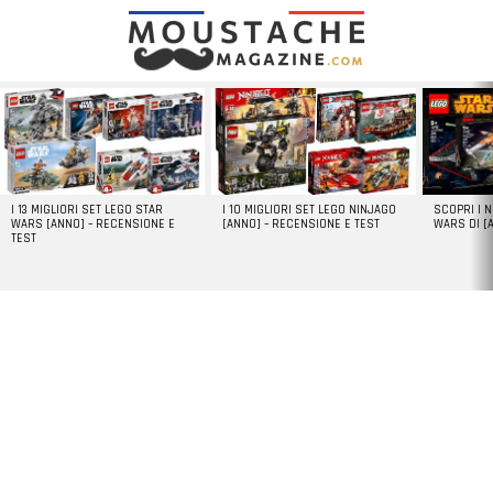
LATEST
STORIES
I 13 MIGLIORI SET LEGO STAR
I 10 MIGLIORI SET LEGO NINJAGO
SCOPRI I 
WARS [ANNO] – RECENSIONE E
[ANNO] – RECENSIONE E TEST
WARS DI [
TEST