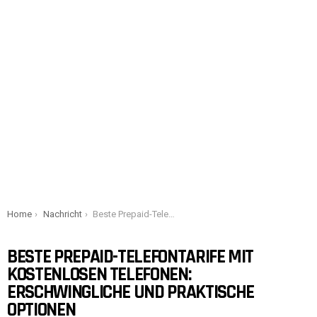
You are here:
Home
Nachricht
Beste Prepaid-Telefontarife mit kostenlosen Telefonen: Erschwingliche und praktische Optionen
BESTE PREPAID-TELEFONTARIFE MIT
KOSTENLOSEN TELEFONEN:
ERSCHWINGLICHE UND PRAKTISCHE
OPTIONEN