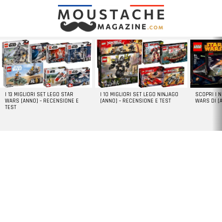
LATEST
STORIES
I 13 MIGLIORI SET LEGO STAR
I 10 MIGLIORI SET LEGO NINJAGO
SCOPRI I 
WARS [ANNO] – RECENSIONE E
[ANNO] – RECENSIONE E TEST
WARS DI [
TEST