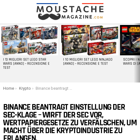
LATEST
STORIES
I 13 MIGLIORI SET LEGO STAR
I 10 MIGLIORI SET LEGO NINJAGO
SCOPRI I 
WARS [ANNO] – RECENSIONE E
[ANNO] – RECENSIONE E TEST
WARS DI [
TEST
You are here:
Home
Krypto
Binance beantragt Einstellung der SEC-Klage – wirft der SEC vor, Wertpapiergesetze zu verfälschen, um Macht über die Kryptoindustrie zu erlangen.
BINANCE BEANTRAGT EINSTELLUNG DER
SEC-KLAGE – WIRFT DER SEC VOR,
WERTPAPIERGESETZE ZU VERFÄLSCHEN, UM
MACHT ÜBER DIE KRYPTOINDUSTRIE ZU
ERLANGEN.