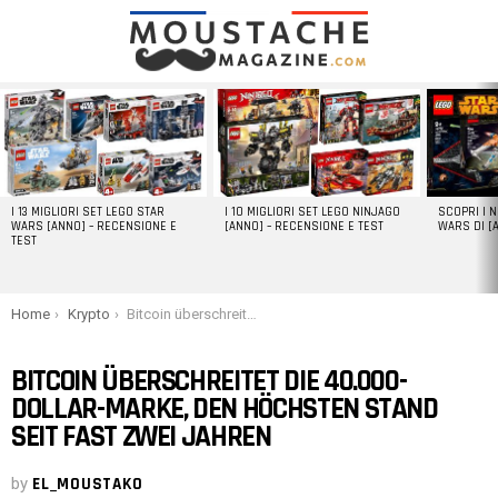
LATEST
STORIES
I 13 MIGLIORI SET LEGO STAR
I 10 MIGLIORI SET LEGO NINJAGO
SCOPRI I 
WARS [ANNO] – RECENSIONE E
[ANNO] – RECENSIONE E TEST
WARS DI [
TEST
You are here:
Home
Krypto
Bitcoin überschreitet die 40.000-Dollar-Marke, den höchsten Stand seit fast zwei Jahren
BITCOIN ÜBERSCHREITET DIE 40.000-
DOLLAR-MARKE, DEN HÖCHSTEN STAND
SEIT FAST ZWEI JAHREN
by
EL_MOUSTAKO