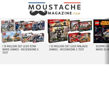
LATEST
STORIES
I 13 MIGLIORI SET LEGO STAR
I 10 MIGLIORI SET LEGO NINJAGO
SCOPRI I 
WARS [ANNO] – RECENSIONE E
[ANNO] – RECENSIONE E TEST
WARS DI [
TEST