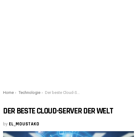
You are here:
Home
Technologie
Der beste Cloud-Server der Welt
DER BESTE CLOUD-SERVER DER WELT
by
EL_MOUSTAKO