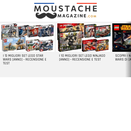
LATEST
STORIES
I 13 MIGLIORI SET LEGO STAR
I 10 MIGLIORI SET LEGO NINJAGO
SCOPRI I 
WARS [ANNO] – RECENSIONE E
[ANNO] – RECENSIONE E TEST
WARS DI [
TEST