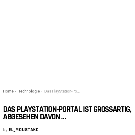
You are here:
Home
Technologie
Das PlayStation-Portal ist großartig, abgesehen davon …
DAS PLAYSTATION-PORTAL IST GROSSARTIG, A
BGESEHEN DAVON …
by
EL_MOUSTAKO