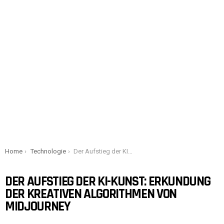
You are here:
Home
Technologie
Der Aufstieg der KI-Kunst: Erkundung der kreativen Algorithmen von Midjourney
DER AUFSTIEG DER KI-KUNST: ERKUNDUNG
DER KREATIVEN ALGORITHMEN VON
MIDJOURNEY