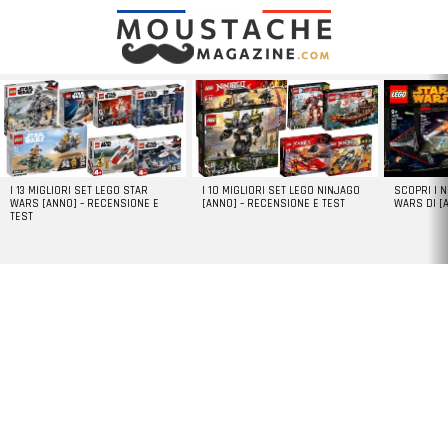
LATEST
STORIES
I 13 MIGLIORI SET LEGO STAR
I 10 MIGLIORI SET LEGO NINJAGO
SCOPRI I 
WARS [ANNO] – RECENSIONE E
[ANNO] – RECENSIONE E TEST
WARS DI [
TEST