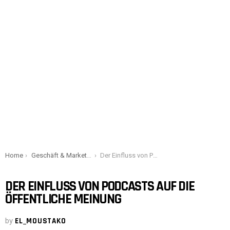
You are here:
Home
Geschäft & Marketing
Der Einfluss von Podcasts auf die öffentliche Meinung
DER EINFLUSS VON PODCASTS AUF DIE
ÖFFENTLICHE MEINUNG
by
EL_MOUSTAKO