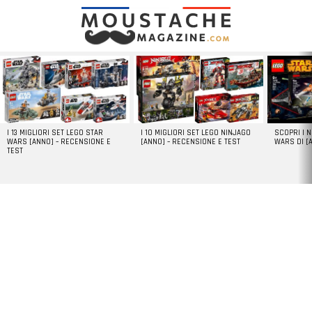
LATEST
STORIES
I 13 MIGLIORI SET LEGO STAR
I 10 MIGLIORI SET LEGO NINJAGO
SCOPRI I 
WARS [ANNO] – RECENSIONE E
[ANNO] – RECENSIONE E TEST
WARS DI [
TEST