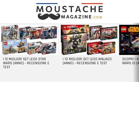
LATEST
STORIES
I 13 MIGLIORI SET LEGO STAR
I 10 MIGLIORI SET LEGO NINJAGO
SCOPRI I 
WARS [ANNO] – RECENSIONE E
[ANNO] – RECENSIONE E TEST
WARS DI [
TEST