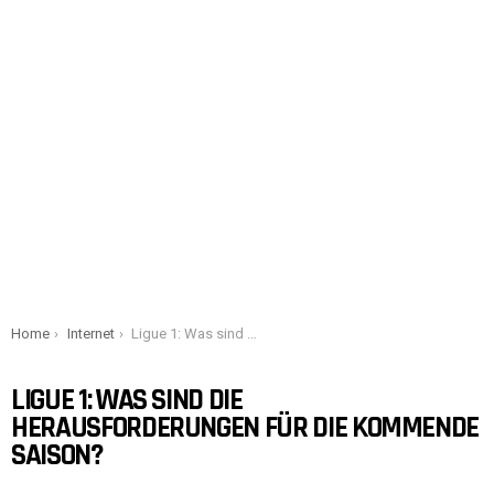
You are here:
Home
Internet
Ligue 1: Was sind die Herausforderungen für die kommende Saison?
LIGUE 1: WAS SIND DIE
HERAUSFORDERUNGEN FÜR DIE KOMMENDE
SAISON?