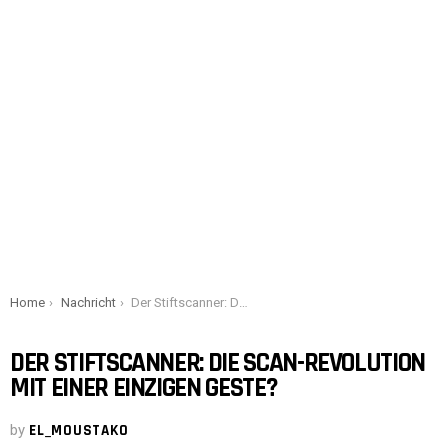
You are here:
Home
Nachricht
Der Stiftscanner: Die Scan-Revolution mit einer einzigen Geste?
DER STIFTSCANNER: DIE SCAN-REVOLUTION
MIT EINER EINZIGEN GESTE?
by
EL_MOUSTAKO