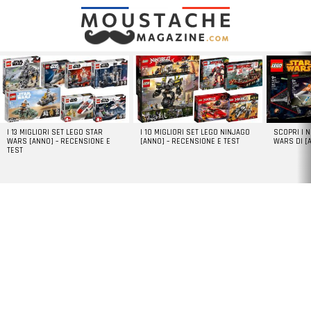
LATEST
STORIES
I 13 MIGLIORI SET LEGO STAR
I 10 MIGLIORI SET LEGO NINJAGO
SCOPRI I 
WARS [ANNO] – RECENSIONE E
[ANNO] – RECENSIONE E TEST
WARS DI [
TEST