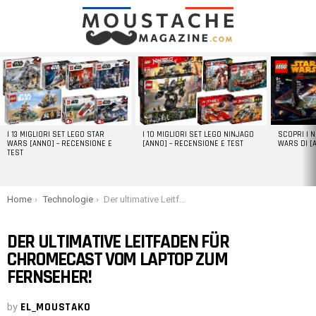
LATEST
STORIES
I 13 MIGLIORI SET LEGO STAR
I 10 MIGLIORI SET LEGO NINJAGO
SCOPRI I 
WARS [ANNO] – RECENSIONE E
[ANNO] – RECENSIONE E TEST
WARS DI [
TEST
You are here:
Home
Technologie
Der ultimative Leitfaden für Chromecast vom Laptop zum Fernseher!
DER ULTIMATIVE LEITFADEN FÜR
CHROMECAST VOM LAPTOP ZUM
FERNSEHER!
by
EL_MOUSTAKO