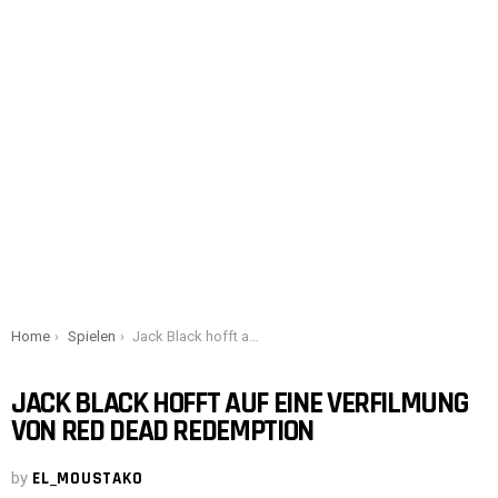
You are here:
Home
Spielen
Jack Black hofft auf eine Verfilmung von Red Dead Redemption
JACK BLACK HOFFT AUF EINE VERFILMUNG
VON RED DEAD REDEMPTION
by
EL_MOUSTAKO