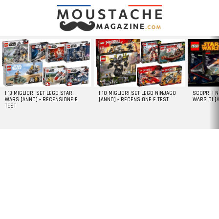
LATEST
STORIES
I 13 MIGLIORI SET LEGO STAR
I 10 MIGLIORI SET LEGO NINJAGO
SCOPRI I 
WARS [ANNO] – RECENSIONE E
[ANNO] – RECENSIONE E TEST
WARS DI [
TEST