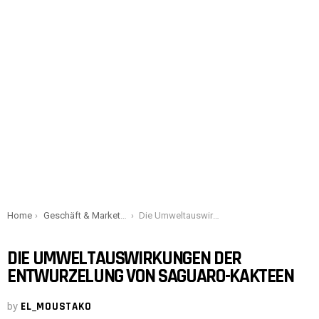
You are here:
Home
Geschäft & Marketing
Die Umweltauswirkungen der Entwurzelung von Saguaro-Kakteen
DIE UMWELTAUSWIRKUNGEN DER
ENTWURZELUNG VON SAGUARO-KAKTEEN
by
EL_MOUSTAKO