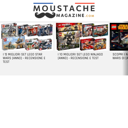
LATEST
STORIES
I 13 MIGLIORI SET LEGO STAR
I 10 MIGLIORI SET LEGO NINJAGO
SCOPRI I 
WARS [ANNO] – RECENSIONE E
[ANNO] – RECENSIONE E TEST
WARS DI [
TEST