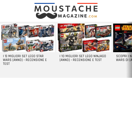
LATEST
STORIES
I 13 MIGLIORI SET LEGO STAR
I 10 MIGLIORI SET LEGO NINJAGO
SCOPRI I 
WARS [ANNO] – RECENSIONE E
[ANNO] – RECENSIONE E TEST
WARS DI [
TEST