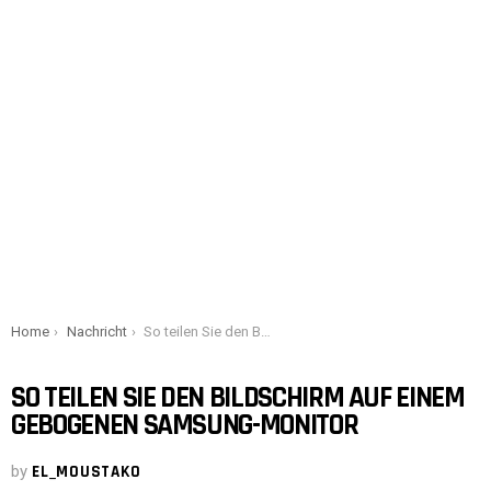
You are here:
Home
Nachricht
So teilen Sie den Bildschirm auf einem gebogenen Samsung-Monitor
SO TEILEN SIE DEN BILDSCHIRM AUF EINEM
GEBOGENEN SAMSUNG-MONITOR
by
EL_MOUSTAKO