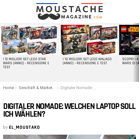
LATEST
STORIES
I 13 MIGLIORI SET LEGO STAR
I 10 MIGLIORI SET LEGO NINJAGO
SCOPRI I 
WARS [ANNO] – RECENSIONE E
[ANNO] – RECENSIONE E TEST
WARS DI [
TEST
You are here:
Home
Geschäft & Marketing
Digitaler Nomade: Welchen Laptop soll ich wählen?
DIGITALER NOMADE: WELCHEN LAPTOP SOLL
ICH WÄHLEN?
by
EL_MOUSTAKO