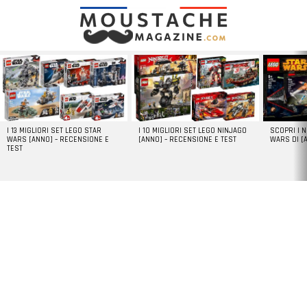
LATEST
STORIES
I 13 MIGLIORI SET LEGO STAR
I 10 MIGLIORI SET LEGO NINJAGO
SCOPRI I 
WARS [ANNO] – RECENSIONE E
[ANNO] – RECENSIONE E TEST
WARS DI [
TEST