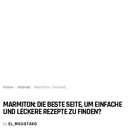
You are here:
Home
Internet
Marmiton: Die beste Seite, um einfache und leckere Rezepte zu finden?
MARMITON: DIE BESTE SEITE, UM EINFACHE
UND LECKERE REZEPTE ZU FINDEN?
by
EL_MOUSTAKO