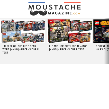
LATEST
STORIES
I 13 MIGLIORI SET LEGO STAR
I 10 MIGLIORI SET LEGO NINJAGO
SCOPRI I 
WARS [ANNO] – RECENSIONE E
[ANNO] – RECENSIONE E TEST
WARS DI [
TEST