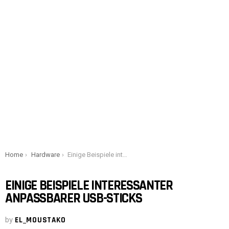
You are here:
Home
Hardware
Einige Beispiele interessanter anpassbarer USB-Sticks
EINIGE BEISPIELE INTERESSANTER
ANPASSBARER USB-STICKS
by
EL_MOUSTAKO