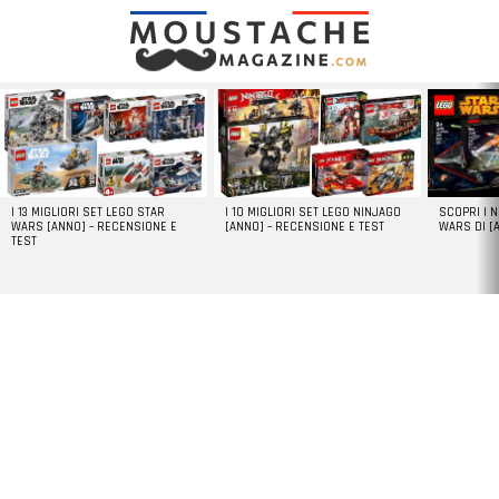
LATEST
STORIES
I 13 MIGLIORI SET LEGO STAR
I 10 MIGLIORI SET LEGO NINJAGO
SCOPRI I 
WARS [ANNO] – RECENSIONE E
[ANNO] – RECENSIONE E TEST
WARS DI [
TEST