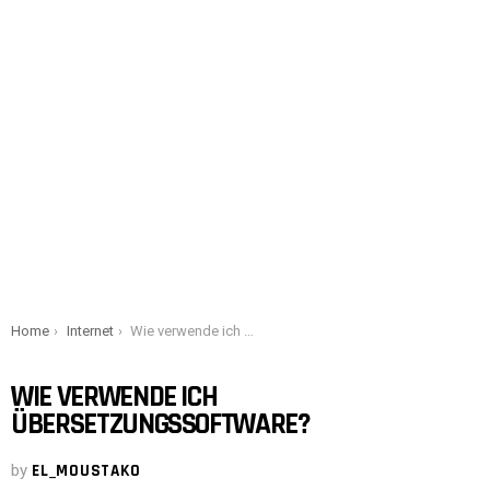
You are here:
Home
Internet
Wie verwende ich Übersetzungssoftware?
WIE VERWENDE ICH
ÜBERSETZUNGSSOFTWARE?
by
EL_MOUSTAKO