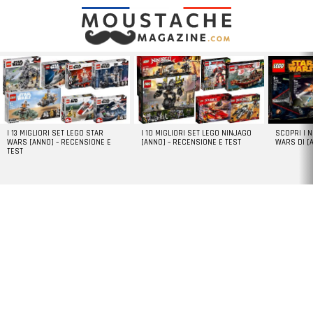
LATEST
STORIES
I 13 MIGLIORI SET LEGO STAR
I 10 MIGLIORI SET LEGO NINJAGO
SCOPRI I 
WARS [ANNO] – RECENSIONE E
[ANNO] – RECENSIONE E TEST
WARS DI [
TEST