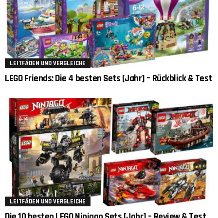
LEITFÄDEN UND VERGLEICHE
LEGO Friends: Die 4 besten Sets [Jahr] – Rückblick & Test
LEITFÄDEN UND VERGLEICHE
Die 10 besten LEGO Ninjago Sets [Jahr] – Review & Test