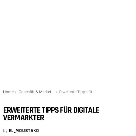
You are here:
Home
Geschäft & Marketing
Erweiterte Tipps für digitale Vermarkter
ERWEITERTE TIPPS FÜR DIGITALE
VERMARKTER
by
EL_MOUSTAKO