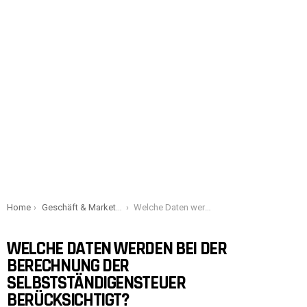
You are here:
Home
Geschäft & Marketing
Welche Daten werden bei der Berechnung der Selbstständigensteuer berücksichtigt?
WELCHE DATEN WERDEN BEI DER
BERECHNUNG DER
SELBSTSTÄNDIGENSTEUER
BERÜCKSICHTIGT?