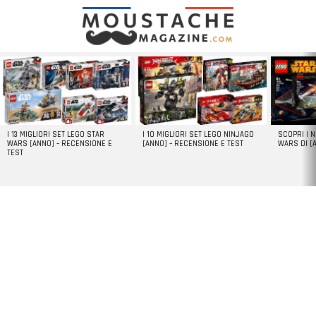
LATEST
STORIES
I 13 MIGLIORI SET LEGO STAR
I 10 MIGLIORI SET LEGO NINJAGO
SCOPRI I 
WARS [ANNO] – RECENSIONE E
[ANNO] – RECENSIONE E TEST
WARS DI [
TEST