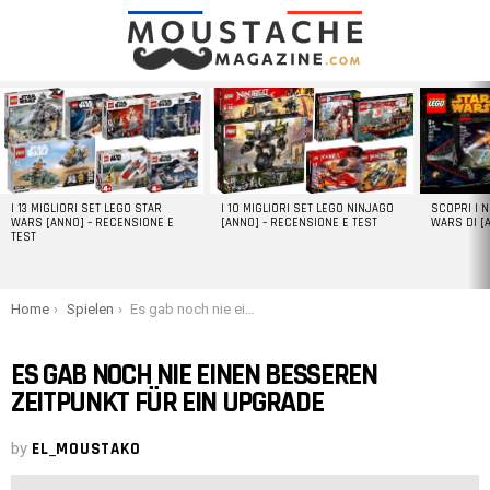
LATEST
STORIES
I 13 MIGLIORI SET LEGO STAR
I 10 MIGLIORI SET LEGO NINJAGO
SCOPRI I 
WARS [ANNO] – RECENSIONE E
[ANNO] – RECENSIONE E TEST
WARS DI [
TEST
You are here:
Home
Spielen
Es gab noch nie einen besseren Zeitpunkt für ein Upgrade
ES GAB NOCH NIE EINEN BESSEREN
ZEITPUNKT FÜR EIN UPGRADE
by
EL_MOUSTAKO