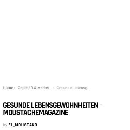
You are here:
Home
Geschäft & Marketing
Gesunde Lebensgewohnheiten – Moustachemagazine
GESUNDE LEBENSGEWOHNHEITEN –
MOUSTACHEMAGAZINE
by
EL_MOUSTAKO