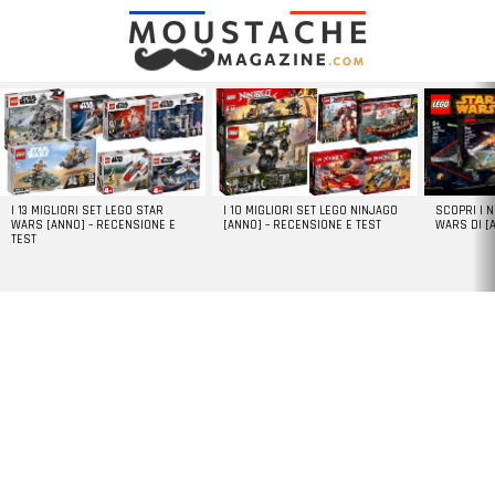
LATEST
STORIES
I 13 MIGLIORI SET LEGO STAR
I 10 MIGLIORI SET LEGO NINJAGO
SCOPRI I 
WARS [ANNO] – RECENSIONE E
[ANNO] – RECENSIONE E TEST
WARS DI [
TEST