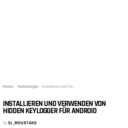
You are here:
Home
Technologie
Installieren und Verwenden von Hidden Keylogger für Android
INSTALLIEREN UND VERWENDEN VON
HIDDEN KEYLOGGER FÜR ANDROID
by
EL_MOUSTAKO