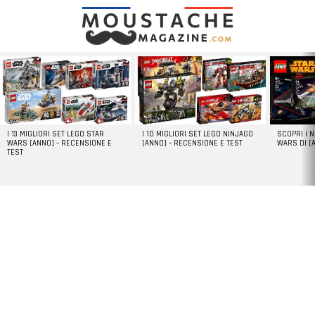
LATEST
STORIES
I 13 MIGLIORI SET LEGO STAR
I 10 MIGLIORI SET LEGO NINJAGO
SCOPRI I 
WARS [ANNO] – RECENSIONE E
[ANNO] – RECENSIONE E TEST
WARS DI [
TEST