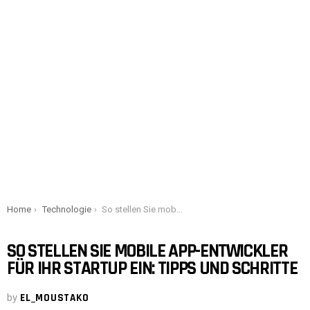
You are here:
Home
Technologie
So stellen Sie mobile App-Entwickler für Ihr Startup ein: Tipps und Schritte
SO STELLEN SIE MOBILE APP-ENTWICKLER
FÜR IHR STARTUP EIN: TIPPS UND SCHRITTE
by
EL_MOUSTAKO