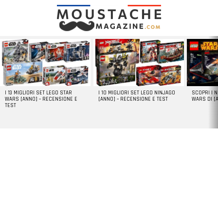
LATEST
STORIES
I 13 MIGLIORI SET LEGO STAR
I 10 MIGLIORI SET LEGO NINJAGO
SCOPRI I 
WARS [ANNO] – RECENSIONE E
[ANNO] – RECENSIONE E TEST
WARS DI [
TEST