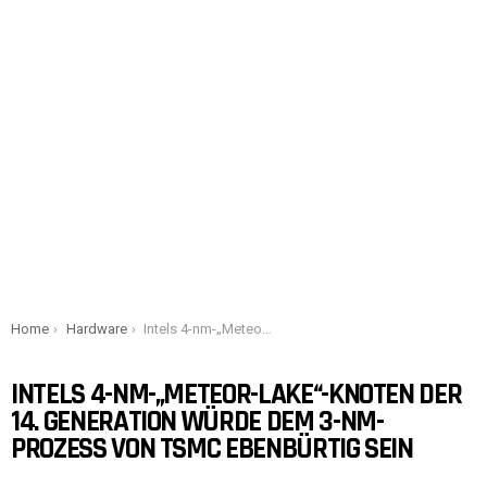
You are here:
Home
Hardware
Intels 4-nm-„Meteor-Lake“-Knoten der 14. Generation würde dem 3-nm-Prozess von TSMC ebenbürtig sein
INTELS 4-NM-„METEOR-LAKE“-KNOTEN DER
14. GENERATION WÜRDE DEM 3-NM-
PROZESS VON TSMC EBENBÜRTIG SEIN