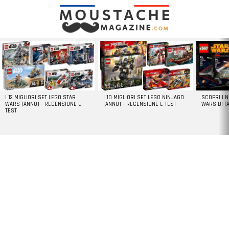
LATEST
STORIES
I 13 MIGLIORI SET LEGO STAR
I 10 MIGLIORI SET LEGO NINJAGO
SCOPRI I 
WARS [ANNO] – RECENSIONE E
[ANNO] – RECENSIONE E TEST
WARS DI [
TEST