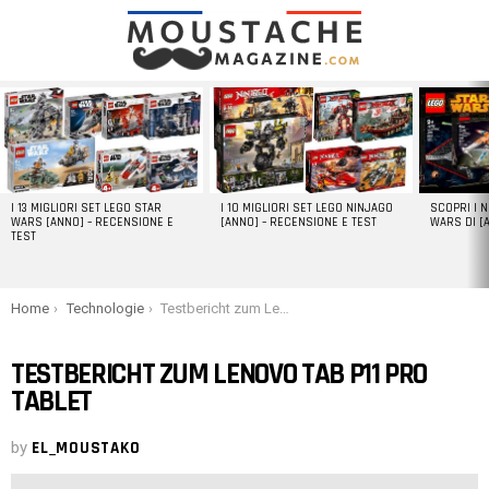
LATEST
STORIES
I 13 MIGLIORI SET LEGO STAR
I 10 MIGLIORI SET LEGO NINJAGO
SCOPRI I 
WARS [ANNO] – RECENSIONE E
[ANNO] – RECENSIONE E TEST
WARS DI [
TEST
You are here:
Home
Technologie
Testbericht zum Lenovo Tab P11 Pro Tablet
TESTBERICHT ZUM LENOVO TAB P11 PRO
TABLET
by
EL_MOUSTAKO