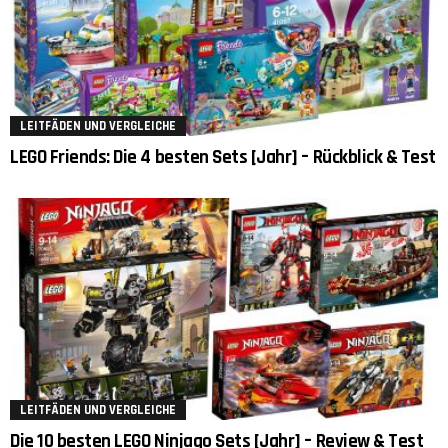
LEITFÄDEN UND VERGLEICHE
LEGO Friends: Die 4 besten Sets [Jahr] – Rückblick & Test
LEITFÄDEN UND VERGLEICHE
Die 10 besten LEGO Ninjago Sets [Jahr] – Review & Test