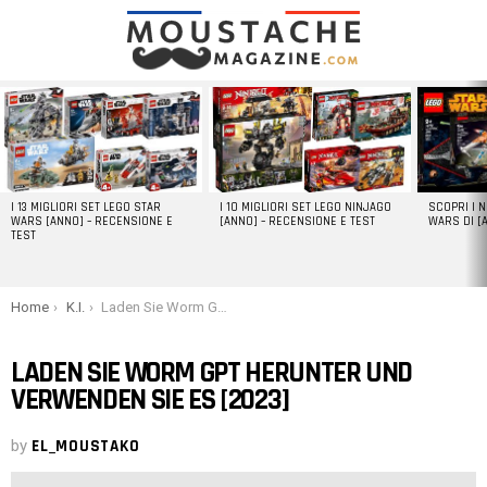
LATEST
STORIES
I 13 MIGLIORI SET LEGO STAR
I 10 MIGLIORI SET LEGO NINJAGO
SCOPRI I 
WARS [ANNO] – RECENSIONE E
[ANNO] – RECENSIONE E TEST
WARS DI [
TEST
You are here:
Home
K.I.
Laden Sie Worm GPT herunter und verwenden Sie es [2023]
LADEN SIE WORM GPT HERUNTER UND
VERWENDEN SIE ES [2023]
by
EL_MOUSTAKO