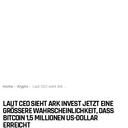
You are here:
Home
Krypto
Laut CEO sieht Ark Invest jetzt eine größere Wahrscheinlichkeit, dass Bitcoin 1,5 Millionen US-Dollar erreicht
LAUT CEO SIEHT ARK INVEST JETZT EINE
GRÖSSERE WAHRSCHEINLICHKEIT, DASS B
ITCOIN 1,5 MILLIONEN US-DOLLAR E
RREICHT