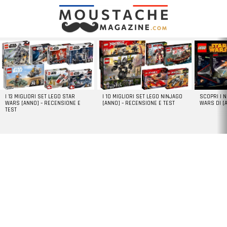
LATEST
STORIES
I 13 MIGLIORI SET LEGO STAR
I 10 MIGLIORI SET LEGO NINJAGO
SCOPRI I 
WARS [ANNO] – RECENSIONE E
[ANNO] – RECENSIONE E TEST
WARS DI [
TEST