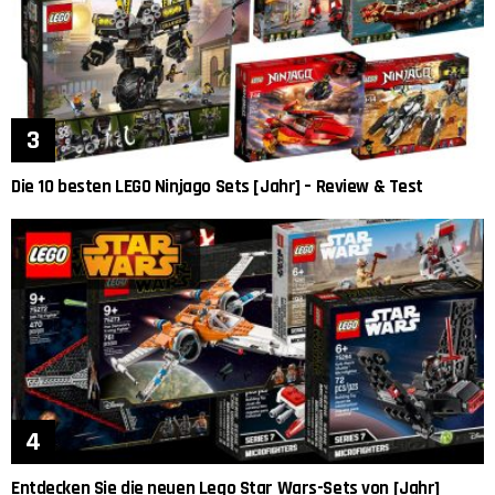
Die 10 besten LEGO Ninjago Sets [Jahr] – Review & Test
Entdecken Sie die neuen Lego Star Wars-Sets von [Jahr]